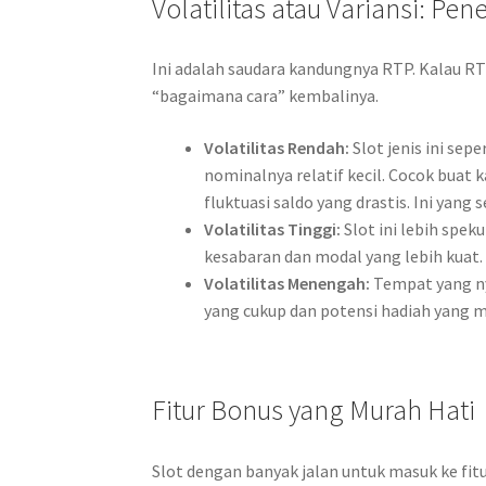
Volatilitas atau Variansi: P
Ini adalah saudara kandungnya RTP. Kalau R
“bagaimana cara” kembalinya.
Volatilitas Rendah:
Slot jenis ini sep
nominalnya relatif kecil. Cocok buat
fluktuasi saldo yang drastis. Ini yang
Volatilitas Tinggi:
Slot ini lebih spek
kesabaran dan modal yang lebih kuat
Volatilitas Menengah:
Tempat yang ny
yang cukup dan potensi hadiah yang m
Fitur Bonus yang Murah Hati
Slot dengan banyak jalan untuk masuk ke fitu