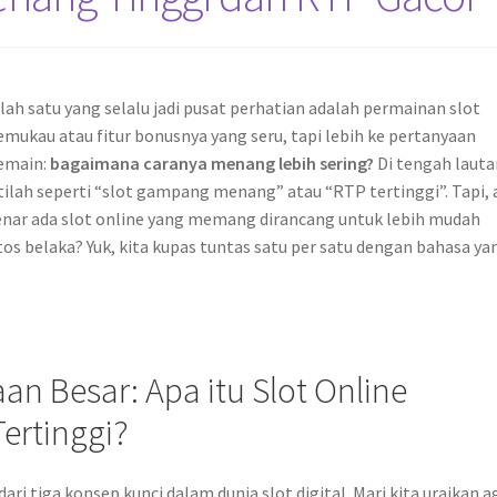
ah satu yang selalu jadi pusat perhatian adalah permainan slot
emukau atau fitur bonusnya yang seru, tapi lebih ke pertanyaan
emain:
bagaimana caranya menang lebih sering?
Di tengah lauta
stilah seperti “slot gampang menang” atau “RTP tertinggi”. Tapi,
benar ada slot online yang memang dirancang untuk lebih mudah
 belaka? Yuk, kita kupas tuntas satu per satu dengan bahasa ya
n Besar: Apa itu Slot Online
rtinggi?
ri tiga konsep kunci dalam dunia slot digital. Mari kita uraikan a