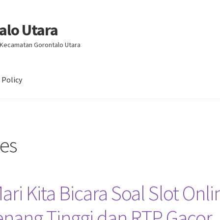
alo Utara
 Kecamatan Gorontalo Utara
 Policy
ami
es
ri Kita Bicara Soal Slot Onli
nang Tinggi dan RTP Gacor