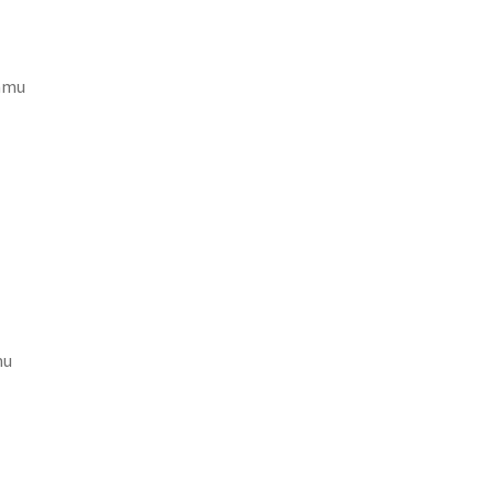
anmu
mu