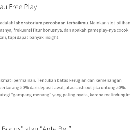
au Free Play
 adalah
laboratorium percobaan terbaikmu
. Mainkan slot pilih
snya, frekuensi fitur bonusnya, dan apakah gameplay-nya cocok
li, tapi dapat banyak insight.
enikmati permainan. Tentukan batas kerugian dan kemenangan
 berkurang 50% dari deposit awal, atau cash out jika untung 50%.
trategi “gampang menang” yang paling nyata, karena melindungi
y Bonus” atau “Ante Bet”