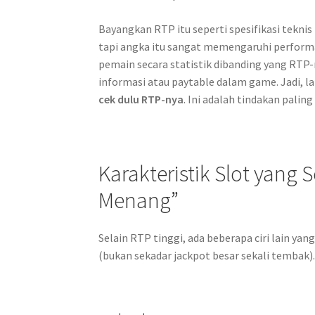
Bayangkan RTP itu seperti spesifikasi tekni
tapi angka itu sangat memengaruhi perform
pemain secara statistik dibanding yang RTP-
informasi atau paytable dalam game. Jadi, 
cek dulu RTP-nya
. Ini adalah tindakan palin
Karakteristik Slot yang
Menang”
Selain RTP tinggi, ada beberapa ciri lain 
(bukan sekadar jackpot besar sekali tembak)