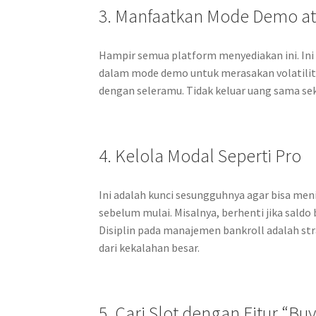
3. Manfaatkan Mode Demo at
Hampir semua platform menyediakan ini. Ini
dalam mode demo untuk merasakan volatilita
dengan seleramu. Tidak keluar uang sama seka
4. Kelola Modal Seperti Pro
Ini adalah kunci sesungguhnya agar bisa m
sebelum mulai. Misalnya, berhenti jika saldo
Disiplin pada manajemen bankroll adalah s
dari kekalahan besar.
5. Cari Slot dengan Fitur “Bu