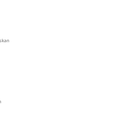
askan
n