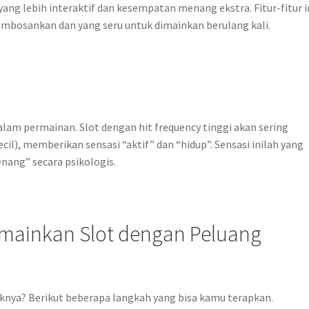
g lebih interaktif dan kesempatan menang ekstra. Fitur-fitur i
mbosankan dan yang seru untuk dimainkan berulang kali.
lam permainan. Slot dengan hit frequency tinggi akan sering
l), memberikan sensasi “aktif” dan “hidup”. Sensasi inilah yang
ang” secara psikologis.
emainkan Slot dengan Peluang
knya? Berikut beberapa langkah yang bisa kamu terapkan.