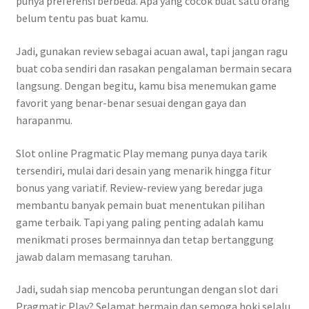
punya preferensi berbeda. Apa yang cocok buat satu orang
belum tentu pas buat kamu.
Jadi, gunakan review sebagai acuan awal, tapi jangan ragu
buat coba sendiri dan rasakan pengalaman bermain secara
langsung. Dengan begitu, kamu bisa menemukan game
favorit yang benar-benar sesuai dengan gaya dan
harapanmu.
Slot online Pragmatic Play memang punya daya tarik
tersendiri, mulai dari desain yang menarik hingga fitur
bonus yang variatif. Review-review yang beredar juga
membantu banyak pemain buat menentukan pilihan
game terbaik. Tapi yang paling penting adalah kamu
menikmati proses bermainnya dan tetap bertanggung
jawab dalam memasang taruhan.
Jadi, sudah siap mencoba peruntungan dengan slot dari
Pragmatic Play? Selamat bermain dan semoga hoki selalu