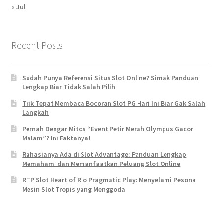
« Jul
Recent Posts
Sudah Punya Referensi Situs Slot Online? Simak Panduan
Lengkap Biar Tidak Salah Pilih
Trik Tepat Membaca Bocoran Slot PG Hari Ini Biar Gak Salah
Langkah
Pernah Dengar Mitos “Event Petir Merah Olympus Gacor
Malam”? Ini Faktanya!
Rahasianya Ada di Slot Advantage: Panduan Lengkap
Memahami dan Memanfaatkan Peluang Slot Online
RTP Slot Heart of Rio Pragmatic Play: Menyelami Pesona
Mesin Slot Tropis yang Menggoda