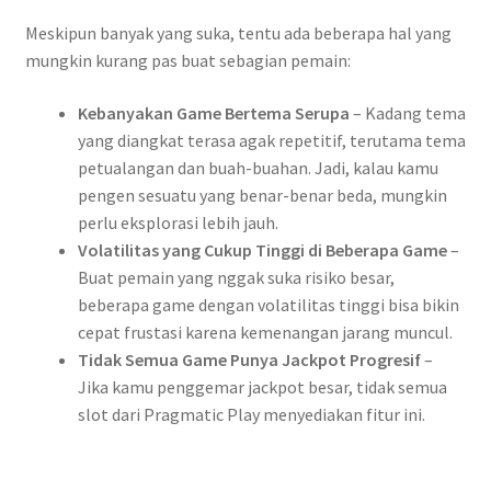
Meskipun banyak yang suka, tentu ada beberapa hal yang
mungkin kurang pas buat sebagian pemain:
Kebanyakan Game Bertema Serupa
– Kadang tema
yang diangkat terasa agak repetitif, terutama tema
petualangan dan buah-buahan. Jadi, kalau kamu
pengen sesuatu yang benar-benar beda, mungkin
perlu eksplorasi lebih jauh.
Volatilitas yang Cukup Tinggi di Beberapa Game
–
Buat pemain yang nggak suka risiko besar,
beberapa game dengan volatilitas tinggi bisa bikin
cepat frustasi karena kemenangan jarang muncul.
Tidak Semua Game Punya Jackpot Progresif
–
Jika kamu penggemar jackpot besar, tidak semua
slot dari Pragmatic Play menyediakan fitur ini.