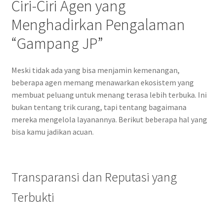
Ciri-Ciri Agen yang
Menghadirkan Pengalaman
“Gampang JP”
Meski tidak ada yang bisa menjamin kemenangan,
beberapa agen memang menawarkan ekosistem yang
membuat peluang untuk menang terasa lebih terbuka. Ini
bukan tentang trik curang, tapi tentang bagaimana
mereka mengelola layanannya. Berikut beberapa hal yang
bisa kamu jadikan acuan.
Transparansi dan Reputasi yang
Terbukti