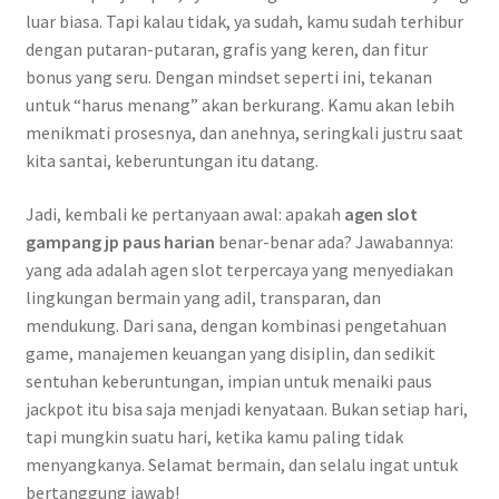
luar biasa. Tapi kalau tidak, ya sudah, kamu sudah terhibur
dengan putaran-putaran, grafis yang keren, dan fitur
bonus yang seru. Dengan mindset seperti ini, tekanan
untuk “harus menang” akan berkurang. Kamu akan lebih
menikmati prosesnya, dan anehnya, seringkali justru saat
kita santai, keberuntungan itu datang.
Jadi, kembali ke pertanyaan awal: apakah
agen slot
gampang jp paus harian
benar-benar ada? Jawabannya:
yang ada adalah agen slot terpercaya yang menyediakan
lingkungan bermain yang adil, transparan, dan
mendukung. Dari sana, dengan kombinasi pengetahuan
game, manajemen keuangan yang disiplin, dan sedikit
sentuhan keberuntungan, impian untuk menaiki paus
jackpot itu bisa saja menjadi kenyataan. Bukan setiap hari,
tapi mungkin suatu hari, ketika kamu paling tidak
menyangkanya. Selamat bermain, dan selalu ingat untuk
bertanggung jawab!