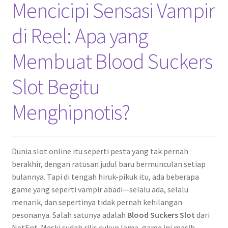
Mencicipi Sensasi Vampir
di Reel: Apa yang
Membuat Blood Suckers
Slot Begitu
Menghipnotis?
Dunia slot online itu seperti pesta yang tak pernah
berakhir, dengan ratusan judul baru bermunculan setiap
bulannya. Tapi di tengah hiruk-pikuk itu, ada beberapa
game yang seperti vampir abadi—selalu ada, selalu
menarik, dan sepertinya tidak pernah kehilangan
pesonanya. Salah satunya adalah
Blood Suckers Slot
dari
NetEnt. Meski sudah rilis cukup lama, game ini masih