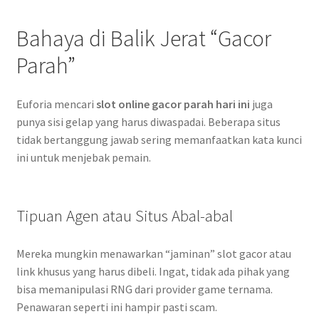
Bahaya di Balik Jerat “Gacor
Parah”
Euforia mencari
slot online gacor parah hari ini
juga
punya sisi gelap yang harus diwaspadai. Beberapa situs
tidak bertanggung jawab sering memanfaatkan kata kunci
ini untuk menjebak pemain.
Tipuan Agen atau Situs Abal-abal
Mereka mungkin menawarkan “jaminan” slot gacor atau
link khusus yang harus dibeli. Ingat, tidak ada pihak yang
bisa memanipulasi RNG dari provider game ternama.
Penawaran seperti ini hampir pasti scam.