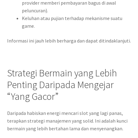
provider memberi pembayaran bagus di awal
peluncuran).
Keluhan atau pujian terhadap mekanisme suatu
game.
Informasi ini jauh lebih berharga dan dapat ditindaklanjuti.
Strategi Bermain yang Lebih
Penting Daripada Mengejar
“Yang Gacor”
Daripada habiskan energi mencari slot yang lagi panas,
terapkan strategi manajemen yang solid. Ini adalah kunci
bermain yang lebih bertahan lama dan menyenangkan.