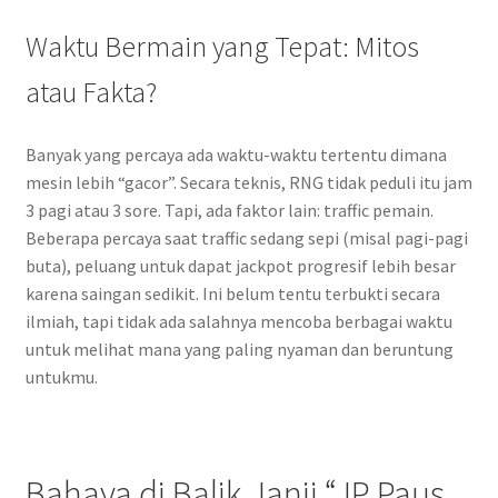
Waktu Bermain yang Tepat: Mitos
atau Fakta?
Banyak yang percaya ada waktu-waktu tertentu dimana
mesin lebih “gacor”. Secara teknis, RNG tidak peduli itu jam
3 pagi atau 3 sore. Tapi, ada faktor lain: traffic pemain.
Beberapa percaya saat traffic sedang sepi (misal pagi-pagi
buta), peluang untuk dapat jackpot progresif lebih besar
karena saingan sedikit. Ini belum tentu terbukti secara
ilmiah, tapi tidak ada salahnya mencoba berbagai waktu
untuk melihat mana yang paling nyaman dan beruntung
untukmu.
Bahaya di Balik Janji “JP Paus