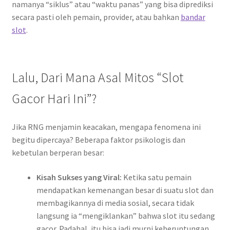
namanya “siklus” atau “waktu panas” yang bisa diprediksi
secara pasti oleh pemain, provider, atau bahkan
bandar
slot
.
Lalu, Dari Mana Asal Mitos “Slot
Gacor Hari Ini”?
Jika RNG menjamin keacakan, mengapa fenomena ini
begitu dipercaya? Beberapa faktor psikologis dan
kebetulan berperan besar:
Kisah Sukses yang Viral:
Ketika satu pemain
mendapatkan kemenangan besar di suatu slot dan
membagikannya di media sosial, secara tidak
langsung ia “mengiklankan” bahwa slot itu sedang
gacor. Padahal, itu bisa jadi murni keberuntungan