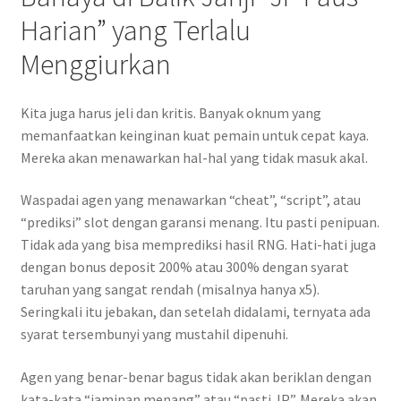
Harian” yang Terlalu
Menggiurkan
Kita juga harus jeli dan kritis. Banyak oknum yang
memanfaatkan keinginan kuat pemain untuk cepat kaya.
Mereka akan menawarkan hal-hal yang tidak masuk akal.
Waspadai agen yang menawarkan “cheat”, “script”, atau
“prediksi” slot dengan garansi menang. Itu pasti penipuan.
Tidak ada yang bisa memprediksi hasil RNG. Hati-hati juga
dengan bonus deposit 200% atau 300% dengan syarat
taruhan yang sangat rendah (misalnya hanya x5).
Seringkali itu jebakan, dan setelah didalami, ternyata ada
syarat tersembunyi yang mustahil dipenuhi.
Agen yang benar-benar bagus tidak akan beriklan dengan
kata-kata “jaminan menang” atau “pasti JP”. Mereka akan