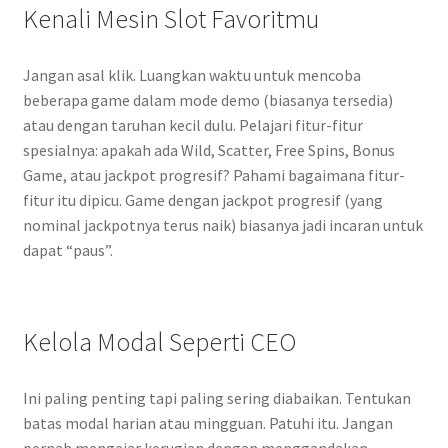
Kenali Mesin Slot Favoritmu
Jangan asal klik. Luangkan waktu untuk mencoba
beberapa game dalam mode demo (biasanya tersedia)
atau dengan taruhan kecil dulu. Pelajari fitur-fitur
spesialnya: apakah ada Wild, Scatter, Free Spins, Bonus
Game, atau jackpot progresif? Pahami bagaimana fitur-
fitur itu dipicu. Game dengan jackpot progresif (yang
nominal jackpotnya terus naik) biasanya jadi incaran untuk
dapat “paus”.
Kelola Modal Seperti CEO
Ini paling penting tapi paling sering diabaikan. Tentukan
batas modal harian atau mingguan. Patuhi itu. Jangan
pernah mengejar kerugian dengan menggandakan