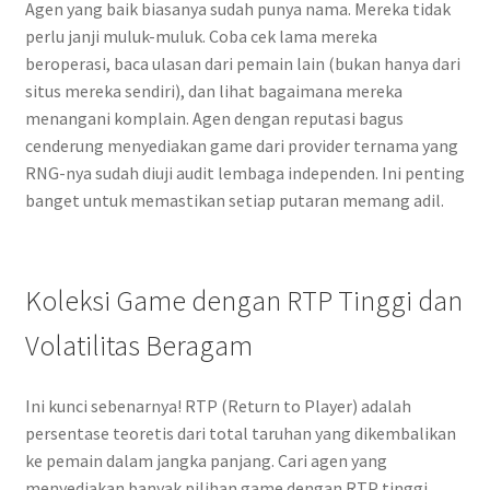
Agen yang baik biasanya sudah punya nama. Mereka tidak
perlu janji muluk-muluk. Coba cek lama mereka
beroperasi, baca ulasan dari pemain lain (bukan hanya dari
situs mereka sendiri), dan lihat bagaimana mereka
menangani komplain. Agen dengan reputasi bagus
cenderung menyediakan game dari provider ternama yang
RNG-nya sudah diuji audit lembaga independen. Ini penting
banget untuk memastikan setiap putaran memang adil.
Koleksi Game dengan RTP Tinggi dan
Volatilitas Beragam
Ini kunci sebenarnya! RTP (Return to Player) adalah
persentase teoretis dari total taruhan yang dikembalikan
ke pemain dalam jangka panjang. Cari agen yang
menyediakan banyak pilihan game dengan RTP tinggi