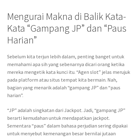
Mengurai Makna di Balik Kata-
Kata “Gampang JP” dan “Paus
Harian”
Sebelum kita terjun lebih dalam, penting banget untuk
memahami apa sih yang sebenarnya dicari orang ketika
mereka mengetik kata kunci itu. “Agen slot” jelas merujuk
pada platform atau situs tempat kita bermain. Nah,
bagian yang menarik adalah “gampang JP” dan “paus
harian”.
“JP” adalah singkatan dari Jackpot. Jadi, “gampang JP”
berarti kemudahan untuk mendapatkan jackpot.
Sementara “paus” dalam bahasa perjudian sering dipakai
untuk menyebut kemenangan besar bernilai jutaan