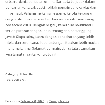
urban di dunia perjudian online. Daripada terjebak dalam
pencarian yang tak pasti, jadilah pemain yang cerdas dan
informatif. Pahami mekanisme game, kelola keuangan
dengan disiplin, dan manfaatkan semua informasi yang
ada secara kritis. Dengan begitu, kamu bisa menikmati
setiap putaran dengan lebih tenang dan bertanggung
jawab. Siapa tahu, justru dengan pendekatan yang lebih
rileks dan terencana, keberuntungan itu akan lebih mudah
menemukanmu. Selamat bermain, dan selalu utamakan
keselamatan serta kontrol diri!
Category:
Situs Slot
Tag:
agen slot
Posted on
February 8, 2026
by
TimmyScales