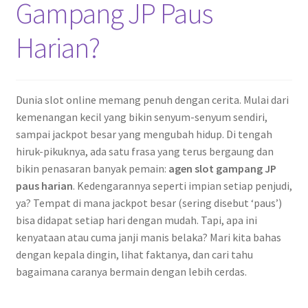
Gampang JP Paus
Harian?
Dunia slot online memang penuh dengan cerita. Mulai dari
kemenangan kecil yang bikin senyum-senyum sendiri,
sampai jackpot besar yang mengubah hidup. Di tengah
hiruk-pikuknya, ada satu frasa yang terus bergaung dan
bikin penasaran banyak pemain:
agen slot gampang JP
paus harian
. Kedengarannya seperti impian setiap penjudi,
ya? Tempat di mana jackpot besar (sering disebut ‘paus’)
bisa didapat setiap hari dengan mudah. Tapi, apa ini
kenyataan atau cuma janji manis belaka? Mari kita bahas
dengan kepala dingin, lihat faktanya, dan cari tahu
bagaimana caranya bermain dengan lebih cerdas.