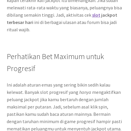
kapan terakhir kali jackpot itu dimenangkan. Jika sudah
melewati rata-rata waktu yang biasanya, peluangnya bisa
dibilang semakin tinggi. Jadi, aktivitas cek
slot
jackpot
terbesar hari
ini di berbagai ulasan atau forum bisa jadi
ritual wajib.
Perhatikan Bet Maximum untuk
Progresif
Ini adalah aturan emas yang sering bikin sedih kalau
kelewat. Banyak slot progresif yang
hanya
mengaktifkan
peluang jackpot jika kamu bertaruh dengan jumlah
maksimal per putaran. Jadi, sebelum asal klik spin,
pastikan kamu sudah baca aturan mainnya. Bermain
dengan taruhan minimum di game progresif hampir pasti
mematikan peluangmu untuk menyentuh jackpot utama.