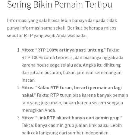
Sering Bikin Pemain Tertipu
Informasi yang salah bisa lebih bahaya daripada tidak
punya informasi sama sekali. Berikut beberapa mitos
seputar RTP yang wajib Anda waspadai:
Mitos: “RTP 100% artinya pasti untung.”
Fakta:
RTP 100% cuma teoretis, dan biasanya nggak ada
karena house edge selalu ada. Angka itu dihitung
dari jutaan putaran, bukan jaminan kemenangan
instan.
Mitos: “Kalau RTP turun, berarti permainan lagi
nakal.”
Fakta: RTP turun bisa karena banyak pemain
lain yang juga main, bukan karena sistem sengaja
merugikan Anda.
Mitos: “Link RTP akurat hanya dari admin grup.”
Fakta: Banyak admin grup jualan link palsu. Lebih
baik cek langsung dari sumber independen.