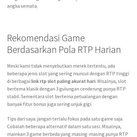
angka semata.
Rekomendasi Game
Berdasarkan Pola RTP Harian
Meski kami tidak menyebutkan merek tertentu, ada
beberapa jenis slot yang sering muncul dengan RTP tinggi
di berbagai
link rtp slot paling akurat hari
. Misalnya, slot
bertema klasik dengan 3 gulungan cenderung punya RTP
stabil. Sementara slot bertema petualangan dengan
banyak fitur bonus juga sering unjuk gigi.
Tips dari saya: jangan terlalu fokus pada satu game saja.
Cobalah beberapa alternatif dalam satu sesi. Misalnya,
mainkan 3 game berbeda yang masing-masing punya RTP