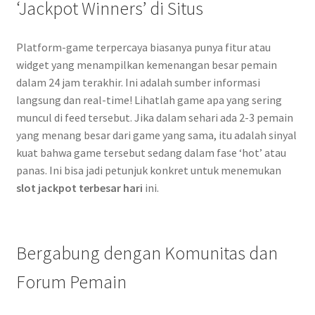
‘Jackpot Winners’ di Situs
Platform-game terpercaya biasanya punya fitur atau
widget yang menampilkan kemenangan besar pemain
dalam 24 jam terakhir. Ini adalah sumber informasi
langsung dan real-time! Lihatlah game apa yang sering
muncul di feed tersebut. Jika dalam sehari ada 2-3 pemain
yang menang besar dari game yang sama, itu adalah sinyal
kuat bahwa game tersebut sedang dalam fase ‘hot’ atau
panas. Ini bisa jadi petunjuk konkret untuk menemukan
slot jackpot terbesar hari
ini.
Bergabung dengan Komunitas dan
Forum Pemain