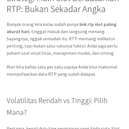
RTP: Bukan Sekadar Angka
Banyak orang kira kalau sudah punya
link rtp slot paling
akurat hari
, tinggal masuk dan langsung menang.
Sayangnya, nggak semudah itu. RTP memang indikator
penting, tapi bukan satu-satunya faktor. Anda juga perlu
paham soal volatilitas, manajemen modal, dan timing.
Mari kita bahas satu per satu supaya Anda bisa maksimal
memanfaatkan data RTP yang sudah didapat.
Volatilitas Rendah vs Tinggi: Pilih
Mana?
Pertama, kenali dulu tipe permainan yang Anda suka. Slot