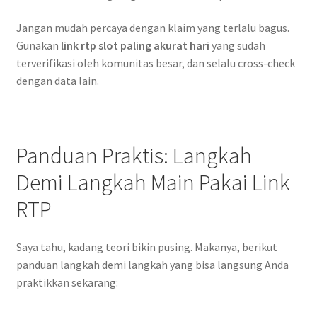
Jangan mudah percaya dengan klaim yang terlalu bagus.
Gunakan
link rtp slot paling akurat hari
yang sudah
terverifikasi oleh komunitas besar, dan selalu cross-check
dengan data lain.
Panduan Praktis: Langkah
Demi Langkah Main Pakai Link
RTP
Saya tahu, kadang teori bikin pusing. Makanya, berikut
panduan langkah demi langkah yang bisa langsung Anda
praktikkan sekarang: