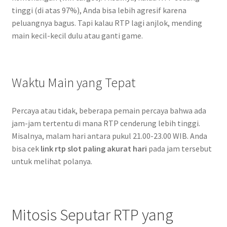
tinggi (di atas 97%), Anda bisa lebih agresif karena
peluangnya bagus. Tapi kalau RTP lagi anjlok, mending
main kecil-kecil dulu atau ganti game.
Waktu Main yang Tepat
Percaya atau tidak, beberapa pemain percaya bahwa ada
jam-jam tertentu di mana RTP cenderung lebih tinggi.
Misalnya, malam hari antara pukul 21.00-23.00 WIB. Anda
bisa cek
link rtp slot paling akurat hari
pada jam tersebut
untuk melihat polanya.
Mitosis Seputar RTP yang