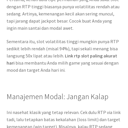
dengan RTP tinggi biasanya punya volatilitas rendah atau
sedang. Artinya, kemenangan kecil akan sering muncul,
tapi jarang dapat jackpot besar. Cocok buat Anda yang
ingin main santai dan modal awet.
Sementara itu, slot volatilitas tinggi mungkin punya RTP
sedikit lebih rendah (misal 94%), tapi sekali menang bisa
langsung 50x lipat atau lebih.
Link rtp slot paling akurat
hari
bisa membantu Anda milih game yang sesuai dengan
mood dan target Anda hari ini.
Manajemen Modal: Jangan Kalap
Ini nasehat klasik yang tetap relevan. Cek dulu RTP via link
tadi, lalu tetapkan batas kekalahan (loss limit) dan target
kemenangan (win target). Misalnya, kalau RTP sedang