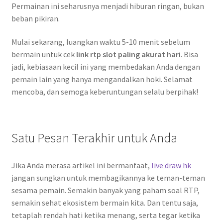
Permainan ini seharusnya menjadi hiburan ringan, bukan
beban pikiran.
Mulai sekarang, luangkan waktu 5-10 menit sebelum
bermain untuk cek
link rtp slot paling akurat hari
. Bisa
jadi, kebiasaan kecil ini yang membedakan Anda dengan
pemain lain yang hanya mengandalkan hoki. Selamat
mencoba, dan semoga keberuntungan selalu berpihak!
Satu Pesan Terakhir untuk Anda
Jika Anda merasa artikel ini bermanfaat,
live draw hk
jangan sungkan untuk membagikannya ke teman-teman
sesama pemain. Semakin banyak yang paham soal RTP,
semakin sehat ekosistem bermain kita. Dan tentu saja,
tetaplah rendah hati ketika menang, serta tegar ketika