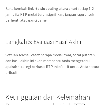
Buka kembali
link rtp slot paling akurat hari
setiap 1-2
jam. Jika RTP mulai turun signifikan, jangan ragu untuk
berhenti atau ganti game.
Langkah 5: Evaluasi Hasil Akhir
Setelah selesai, catat berapa modal awal, total putaran,
dan hasil akhir. Ini akan membantu Anda mengetahui
apakah strategi berbasis RTP ini efektif untuk Anda secara
pribadi.
Keunggulan dan Kelemahan