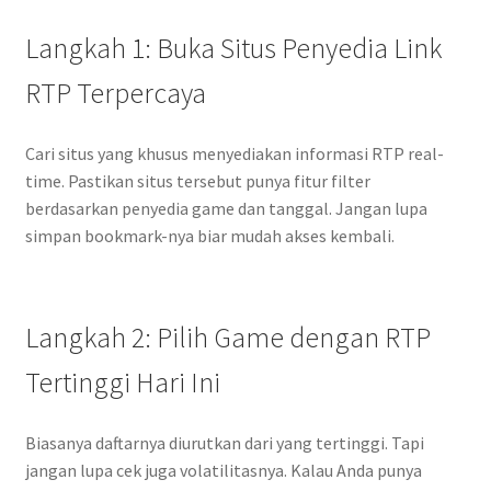
Langkah 1: Buka Situs Penyedia Link
RTP Terpercaya
Cari situs yang khusus menyediakan informasi RTP real-
time. Pastikan situs tersebut punya fitur filter
berdasarkan penyedia game dan tanggal. Jangan lupa
simpan bookmark-nya biar mudah akses kembali.
Langkah 2: Pilih Game dengan RTP
Tertinggi Hari Ini
Biasanya daftarnya diurutkan dari yang tertinggi. Tapi
jangan lupa cek juga volatilitasnya. Kalau Anda punya