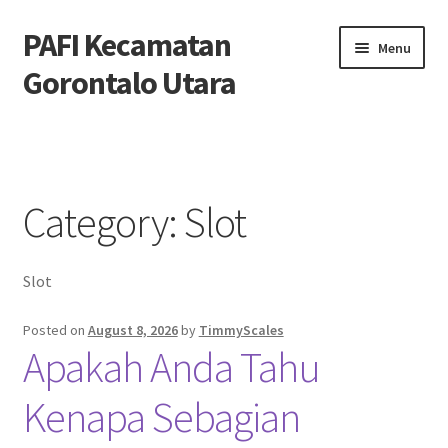
PAFI Kecamatan
Skip
Skip
Menu
to
to
Gorontalo Utara
navigation
content
Home
Hubungi Kami
Category:
Slot
Privacy Policy
Slot
Tentang Kami
Posted on
August 8, 2026
by
TimmyScales
Apakah Anda Tahu
Kenapa Sebagian