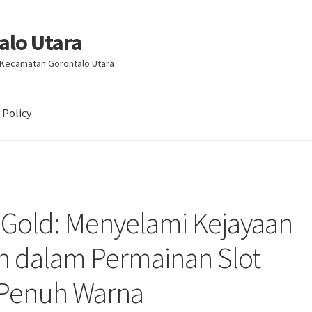
alo Utara
 Kecamatan Gorontalo Utara
 Policy
ami
s Gold: Menyelami Kejayaan
 dalam Permainan Slot
 Penuh Warna