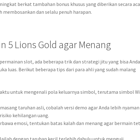
eningkat berkat tambahan bonus khusus yang diberikan secara aca
nah membosankan dan selalu penuh harapan.
in 5 Lions Gold agar Menang
rmainan slot, ada beberapa trik dan strategi jitu yang bisa And
 luas. Berikut beberapa tips dari para ahli yang sudah malang
ktu untuk mengenali pola keluarnya simbol, terutama simbol Wi
asang taruhan asli, cobalah versi demo agar Anda lebih nyaman
isiko kehilangan uang.
rbawa emosi, tentukan batas kalah dan menang agar bermain te
ailah dengan taruhan kecil terlebih dahulu untuk menguji