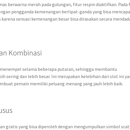
s berwarna merah pada gulungan, fitur respin diaktifkan. Pada 
 dengan pengganda kemenangan berlipat-ganda yang bisa mencapa
ama karena sensasi kemenangan besar bisa dirasakan secara mendad
kan Kombinasi
ap menempel selama beberapa putaran, sehingga membantu
ering dan lebih besar. Ini merupakan kelebihan dari slot ini y
membuat pemain memiliki peluang menang yang jauh lebih baik.
usus
aran gratis yang bisa diperoleh dengan mengumpulkan simbol scatt