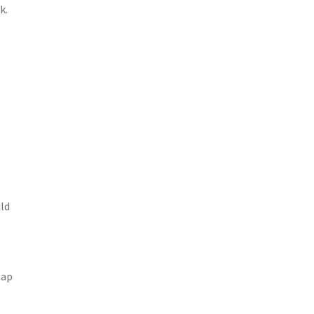
k.
a
ld
tap