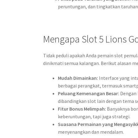
peruntungan, dan tingkatkan taruhan 
Mengapa Slot 5 Lions 
Tidak peduli apakah Anda pemain slot pemul
dinikmati semua kalangan. Berikut alasan me
Mudah Dimainkan:
Interface yang int
berbagai perangkat, termasuk smartp
Peluang Kemenangan Besar:
Dengan R
dibandingkan slot lain dengan tema s
Fitur Bonus Melimpah:
Banyaknya bon
keberuntungan, tapi juga strategi.
Suasana Permainan yang Mengasyik
menyenangkan dan mendalam.