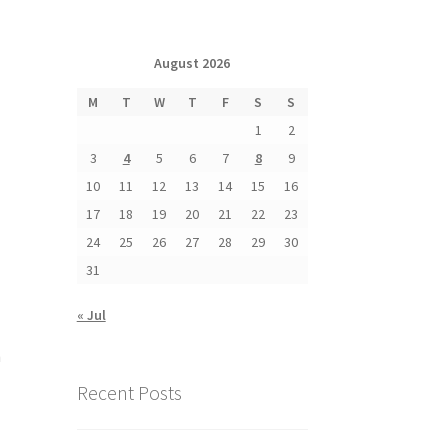
August 2026
M
T
W
T
F
S
S
1
2
-
3
4
5
6
7
8
9
10
11
12
13
14
15
16
17
18
19
20
21
22
23
24
25
26
27
28
29
30
31
« Jul
h
Recent Posts