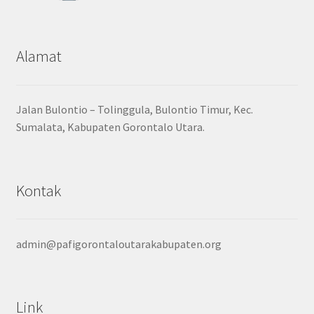
Alamat
Jalan Bulontio – Tolinggula, Bulontio Timur, Kec.
Sumalata, Kabupaten Gorontalo Utara.
Kontak
admin@pafigorontaloutarakabupaten.org
Link