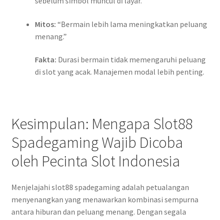
sebelum simbol muncul di layar.
Mitos:
“Bermain lebih lama meningkatkan peluang
menang.”
Fakta:
Durasi bermain tidak memengaruhi peluang
di slot yang acak. Manajemen modal lebih penting.
Kesimpulan: Mengapa Slot88
Spadegaming Wajib Dicoba
oleh Pecinta Slot Indonesia
Menjelajahi slot88 spadegaming adalah petualangan
menyenangkan yang menawarkan kombinasi sempurna
antara hiburan dan peluang menang. Dengan segala