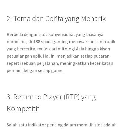
2. Tema dan Cerita yang Menarik
Berbeda dengan slot konvensional yang biasanya
monoton, slot88 spadegaming menawarkan tema unik
yang bercerita, mulai dari mitologi Asia hingga kisah
petualangan epik. Hal ini menjadikan setiap putaran
seperti sebuah perjalanan, meningkatkan keterikatan
pemain dengan setiap game.
3. Return to Player (RTP) yang
Kompetitif
Salah satu indikator penting dalam memilih slot adalah