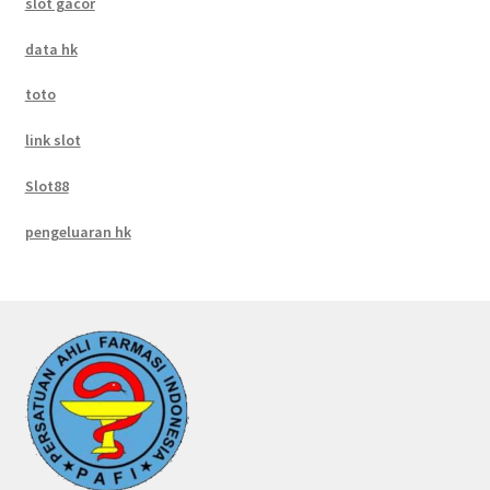
slot gacor
data hk
toto
link slot
Slot88
pengeluaran hk