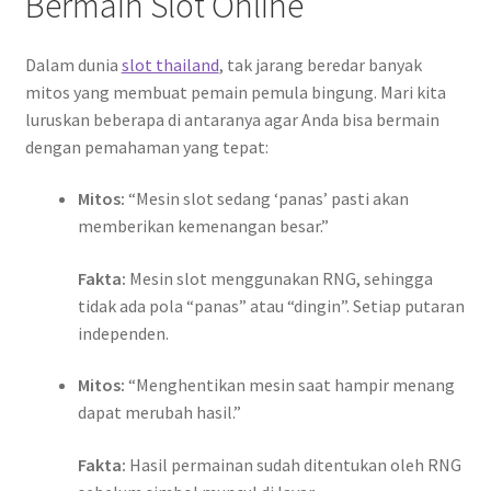
Bermain Slot Online
Dalam dunia
slot thailand
, tak jarang beredar banyak
mitos yang membuat pemain pemula bingung. Mari kita
luruskan beberapa di antaranya agar Anda bisa bermain
dengan pemahaman yang tepat:
Mitos:
“Mesin slot sedang ‘panas’ pasti akan
memberikan kemenangan besar.”
Fakta:
Mesin slot menggunakan RNG, sehingga
tidak ada pola “panas” atau “dingin”. Setiap putaran
independen.
Mitos:
“Menghentikan mesin saat hampir menang
dapat merubah hasil.”
Fakta:
Hasil permainan sudah ditentukan oleh RNG