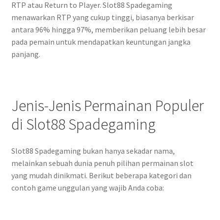
RTP atau Return to Player. Slot88 Spadegaming
menawarkan RTP yang cukup tinggi, biasanya berkisar
antara 96% hingga 97%, memberikan peluang lebih besar
pada pemain untuk mendapatkan keuntungan jangka
panjang.
Jenis-Jenis Permainan Populer
di Slot88 Spadegaming
Slot88 Spadegaming bukan hanya sekadar nama,
melainkan sebuah dunia penuh pilihan permainan slot
yang mudah dinikmati. Berikut beberapa kategori dan
contoh game unggulan yang wajib Anda coba: