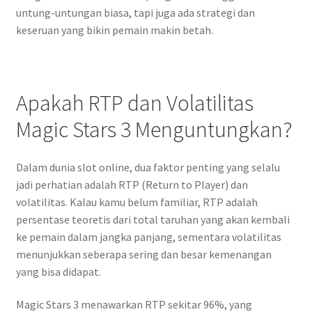
untung-untungan biasa, tapi juga ada strategi dan
keseruan yang bikin pemain makin betah.
Apakah RTP dan Volatilitas
Magic Stars 3 Menguntungkan?
Dalam dunia slot online, dua faktor penting yang selalu
jadi perhatian adalah RTP (Return to Player) dan
volatilitas. Kalau kamu belum familiar, RTP adalah
persentase teoretis dari total taruhan yang akan kembali
ke pemain dalam jangka panjang, sementara volatilitas
menunjukkan seberapa sering dan besar kemenangan
yang bisa didapat.
Magic Stars 3 menawarkan RTP sekitar 96%, yang