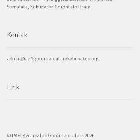
Sumalata, Kabupaten Gorontalo Utara.
Kontak
admin@pafigorontaloutarakabupaten.org
Link
© PAFI Kecamatan Gorontalo Utara 2026