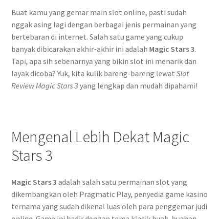
Buat kamu yang gemar main slot online, pasti sudah
nggak asing lagi dengan berbagai jenis permainan yang
bertebaran di internet. Salah satu game yang cukup
banyak dibicarakan akhir-akhir ini adalah
Magic Stars 3
.
Tapi, apa sih sebenarnya yang bikin slot ini menarik dan
layak dicoba? Yuk, kita kulik bareng-bareng lewat
Slot
Review Magic Stars 3
yang lengkap dan mudah dipahami!
Mengenal Lebih Dekat Magic
Stars 3
Magic Stars 3
adalah salah satu permainan slot yang
dikembangkan oleh Pragmatic Play, penyedia game kasino
ternama yang sudah dikenal luas oleh para penggemar judi
online. Game ini hadir dengan tema klasik buah-buahan