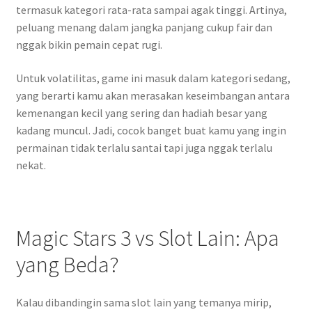
termasuk kategori rata-rata sampai agak tinggi. Artinya,
peluang menang dalam jangka panjang cukup fair dan
nggak bikin pemain cepat rugi.
Untuk volatilitas, game ini masuk dalam kategori sedang,
yang berarti kamu akan merasakan keseimbangan antara
kemenangan kecil yang sering dan hadiah besar yang
kadang muncul. Jadi, cocok banget buat kamu yang ingin
permainan tidak terlalu santai tapi juga nggak terlalu
nekat.
Magic Stars 3 vs Slot Lain: Apa
yang Beda?
Kalau dibandingin sama slot lain yang temanya mirip,