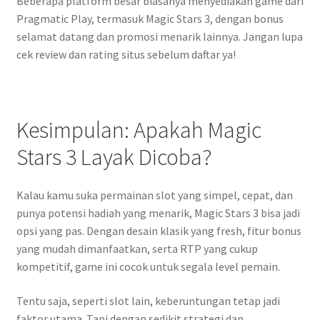
Beberapa platform besar biasanya menyediakan game dari
Pragmatic Play, termasuk Magic Stars 3, dengan bonus
selamat datang dan promosi menarik lainnya. Jangan lupa
cek review dan rating situs sebelum daftar ya!
Kesimpulan: Apakah Magic
Stars 3 Layak Dicoba?
Kalau kamu suka permainan slot yang simpel, cepat, dan
punya potensi hadiah yang menarik, Magic Stars 3 bisa jadi
opsi yang pas. Dengan desain klasik yang fresh, fitur bonus
yang mudah dimanfaatkan, serta RTP yang cukup
kompetitif, game ini cocok untuk segala level pemain.
Tentu saja, seperti slot lain, keberuntungan tetap jadi
faktor utama. Tapi dengan sedikit strategi dan