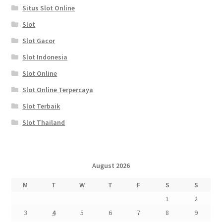
Situs Slot Online
Slot
Slot Gacor
Slot Indonesia
Slot Online
Slot Online Terpercaya
Slot Terbaik
Slot Thailand
August 2026
M
T
W
T
F
S
S
1
2
3
4
5
6
7
8
9