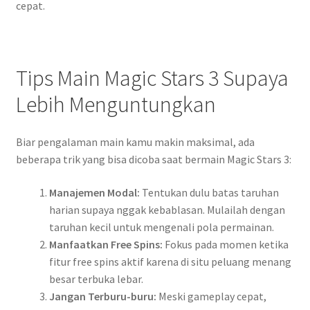
cepat.
Tips Main Magic Stars 3 Supaya
Lebih Menguntungkan
Biar pengalaman main kamu makin maksimal, ada
beberapa trik yang bisa dicoba saat bermain Magic Stars 3:
Manajemen Modal:
Tentukan dulu batas taruhan
harian supaya nggak kebablasan. Mulailah dengan
taruhan kecil untuk mengenali pola permainan.
Manfaatkan Free Spins:
Fokus pada momen ketika
fitur free spins aktif karena di situ peluang menang
besar terbuka lebar.
Jangan Terburu-buru:
Meski gameplay cepat,