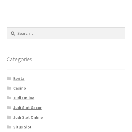
Search
for:
Categories
Berita
Casino
Judi Online
Judi Slot Gacor
Judi Slot Online
Situs Slot