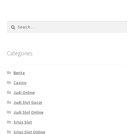
Search
for:
Categories
Berita
Casino
Judi Online
Judi Slot Gacor
Judi Slot Online
Situs Slot
Situs Slot Online