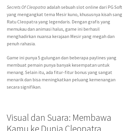
Secrets Of Cleopatra
adalah sebuah slot online dari PG Soft
yang mengangkat tema Mesir kuno, khususnya kisah sang
Ratu Cleopatra yang legendaris. Dengan grafis yang
memukau dan animasi halus, game ini berhasil
menghadirkan nuansa kerajaan Mesir yang megah dan
penuh rahasia.
Game ini punya 5 gulungan dan beberapa paylines yang
membuat pemain punya banyak kesempatan untuk
menang. Selain itu, ada fitur-fitur bonus yang sangat
menarik dan bisa meningkatkan peluang kemenangan
secara signifikan.
Visual dan Suara: Membawa
Kamu ke Dunia Cleopatra