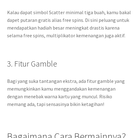
Kalau dapat simbol Scatter minimal tiga buah, kamu bakal
dapet putaran gratis alias free spins. Di sini peluang untuk
mendapatkan hadiah besar meningkat drastis karena
selama free spins, multiplikator kemenangan juga aktif.
3. Fitur Gamble
Bagi yang suka tantangan ekstra, ada fitur gamble yang
memungkinkan kamu menggandakan kemenangan
dengan menebak warna kartu yang muncul. Risiko
memang ada, tapi sensasinya bikin ketagihan!
Bagaimana Cara Bermainnya?