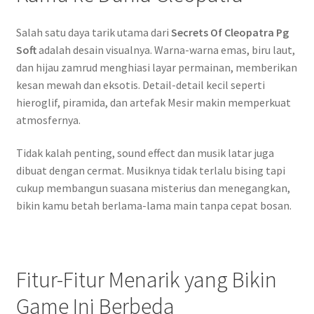
Salah satu daya tarik utama dari
Secrets Of Cleopatra Pg
Soft
adalah desain visualnya. Warna-warna emas, biru laut,
dan hijau zamrud menghiasi layar permainan, memberikan
kesan mewah dan eksotis. Detail-detail kecil seperti
hieroglif, piramida, dan artefak Mesir makin memperkuat
atmosfernya.
Tidak kalah penting, sound effect dan musik latar juga
dibuat dengan cermat. Musiknya tidak terlalu bising tapi
cukup membangun suasana misterius dan menegangkan,
bikin kamu betah berlama-lama main tanpa cepat bosan.
Fitur-Fitur Menarik yang Bikin
Game Ini Berbeda