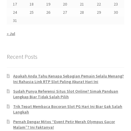
17
18
19
20
21
22
23
24
25
26
27
28
29
30
31
« Jul
Recent Posts
Apakah Anda Tahu Kenapa Sebagian Pemain Selalu Menang?
Ini Rahasia Link RTP Slot Paling Akurat Hari Ini
Sudah Punya Referensi Situs Slot Online? Simak Panduan
Lengkap Biar Tidak Salah Pilih
Trik Tepat Membaca Bocoran Slot PG Hari Ini Biar Gak Salah
Langkah
Pernah Dengar Mitos “Event Petir Merah Olympus Gacor
Malam”? Ini Faktanya!