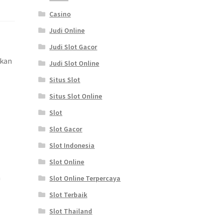
Casino
Judi Online
Judi Slot Gacor
akan
Judi Slot Online
Situs Slot
Situs Slot Online
Slot
Slot Gacor
Slot Indonesia
Slot Online
h
Slot Online Terpercaya
Slot Terbaik
Slot Thailand