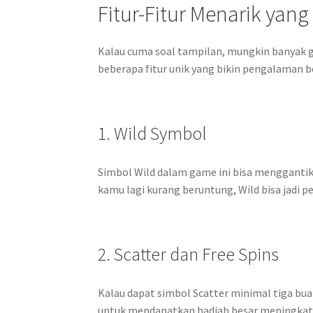
Fitur-Fitur Menarik yan
Kalau cuma soal tampilan, mungkin banyak g
beberapa fitur unik yang bikin pengalaman b
1. Wild Symbol
Simbol Wild dalam game ini bisa mengganti
kamu lagi kurang beruntung, Wild bisa jadi 
2. Scatter dan Free Spins
Kalau dapat simbol Scatter minimal tiga buah,
untuk mendapatkan hadiah besar meningkat d