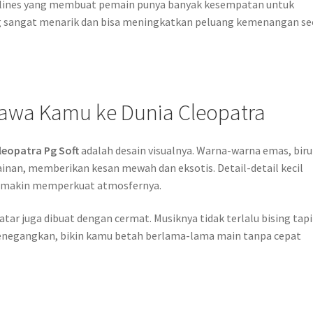
aylines yang membuat pemain punya banyak kesempatan untuk
yang sangat menarik dan bisa meningkatkan peluang kemenangan se
bawa Kamu ke Dunia Cleopatra
leopatra Pg Soft
adalah desain visualnya. Warna-warna emas, biru
ainan, memberikan kesan mewah dan eksotis. Detail-detail kecil
sir makin memperkuat atmosfernya.
atar juga dibuat dengan cermat. Musiknya tidak terlalu bising tapi
negangkan, bikin kamu betah berlama-lama main tanpa cepat