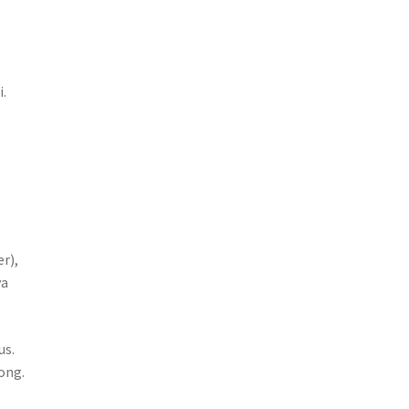
.
r),
ya
us.
ong.