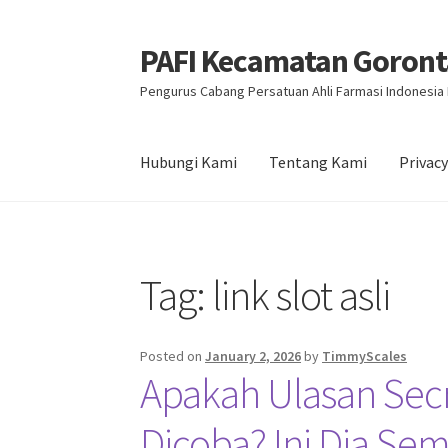
PAFI Kecamatan Goront
Skip
Skip
to
to
Pengurus Cabang Persatuan Ahli Farmasi Indonesia
navigation
content
Hubungi Kami
Tentang Kami
Privacy
Home
Hubungi Kami
Privacy Policy
Tentang K
Tag:
link slot asli
Posted on
January 2, 2026
by
TimmyScales
Apakah Ulasan Secr
Dicoba? Ini Dia Se