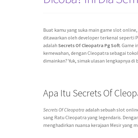
Buat kamu yang suka main game slot online,
ditawarkan oleh developer terkenal seperti P
adalah
Secrets Of Cleopatra Pg Soft
. Game i
kemewahan, dengan Cleopatra sebagai tokoh 
dimainkan? Yuk, simak ulasan lengkapnya di b
Apa Itu Secrets Of Cleop
Secrets Of Cleopatra
adalah sebuah slot onlin
sang Ratu Cleopatra yang legendaris. Dengan
menghadirkan nuansa kerajaan Mesir yang m