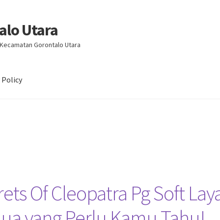
alo Utara
 Kecamatan Gorontalo Utara
 Policy
ami
ets Of Cleopatra Pg Soft Lay
mua yang Perlu Kamu Tahu!