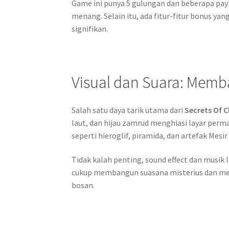
Game ini punya 5 gulungan dan beberapa p
menang. Selain itu, ada fitur-fitur bonus 
signifikan.
Visual dan Suara: Mem
Salah satu daya tarik utama dari
Secrets Of C
laut, dan hijau zamrud menghiasi layar perm
seperti hieroglif, piramida, dan artefak Me
Tidak kalah penting, sound effect dan musik l
cukup membangun suasana misterius dan me
bosan.