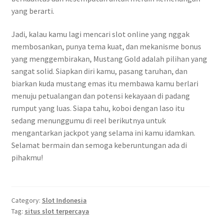
yang berarti.
Jadi, kalau kamu lagi mencari slot online yang nggak
membosankan, punya tema kuat, dan mekanisme bonus
yang menggembirakan, Mustang Gold adalah pilihan yang
sangat solid. Siapkan diri kamu, pasang taruhan, dan
biarkan kuda mustang emas itu membawa kamu berlari
menuju petualangan dan potensi kekayaan di padang
rumput yang luas. Siapa tahu, koboi dengan laso itu
sedang menunggumu di reel berikutnya untuk
mengantarkan jackpot yang selama ini kamu idamkan.
Selamat bermain dan semoga keberuntungan ada di
pihakmu!
Category:
Slot Indonesia
Tag:
situs slot terpercaya