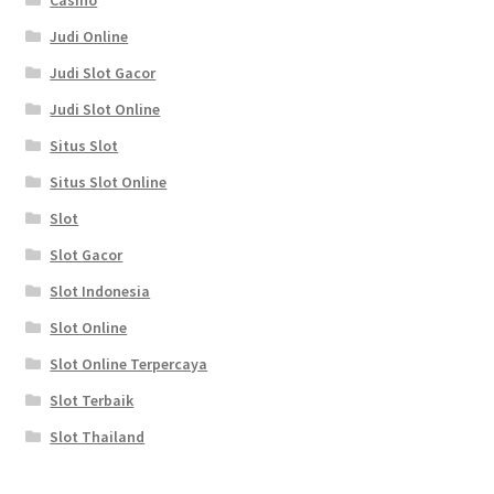
Judi Online
Judi Slot Gacor
Judi Slot Online
Situs Slot
Situs Slot Online
Slot
Slot Gacor
Slot Indonesia
Slot Online
Slot Online Terpercaya
Slot Terbaik
Slot Thailand