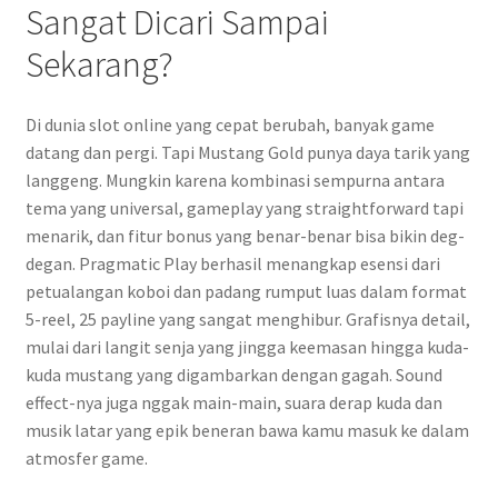
Sangat Dicari Sampai
Sekarang?
Di dunia slot online yang cepat berubah, banyak game
datang dan pergi. Tapi Mustang Gold punya daya tarik yang
langgeng. Mungkin karena kombinasi sempurna antara
tema yang universal, gameplay yang straightforward tapi
menarik, dan fitur bonus yang benar-benar bisa bikin deg-
degan. Pragmatic Play berhasil menangkap esensi dari
petualangan koboi dan padang rumput luas dalam format
5-reel, 25 payline yang sangat menghibur. Grafisnya detail,
mulai dari langit senja yang jingga keemasan hingga kuda-
kuda mustang yang digambarkan dengan gagah. Sound
effect-nya juga nggak main-main, suara derap kuda dan
musik latar yang epik beneran bawa kamu masuk ke dalam
atmosfer game.