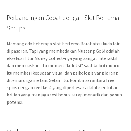
Perbandingan Cepat dengan Slot Bertema
Serupa
Memang ada beberapa slot bertema Barat atau kuda lain
di pasaran. Tapi yang membedakan Mustang Gold adalah
eksekusi fitur Money Collect-nya yang sangat interaktif
dan memuaskan. Itu momen “koleksi” saat koboi muncul
itu memberi kepuasan visual dan psikologis yang jarang
ditemui di game lain. Selain itu, kombinasi antara free
spins dengan reel ke-4 yang diperbesar adalah sentuhan
brilian yang menjaga sesi bonus tetap menarik dan penuh
potensi.