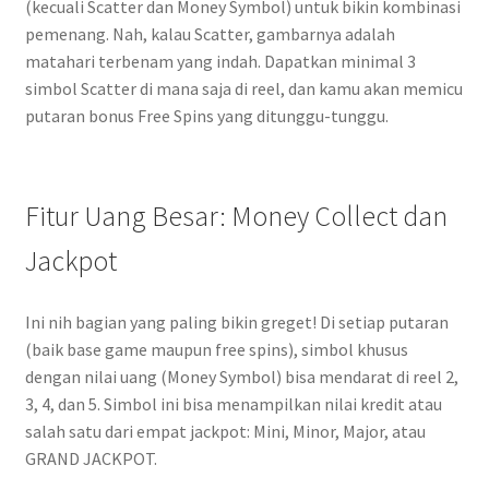
(kecuali Scatter dan Money Symbol) untuk bikin kombinasi
pemenang. Nah, kalau Scatter, gambarnya adalah
matahari terbenam yang indah. Dapatkan minimal 3
simbol Scatter di mana saja di reel, dan kamu akan memicu
putaran bonus Free Spins yang ditunggu-tunggu.
Fitur Uang Besar: Money Collect dan
Jackpot
Ini nih bagian yang paling bikin greget! Di setiap putaran
(baik base game maupun free spins), simbol khusus
dengan nilai uang (Money Symbol) bisa mendarat di reel 2,
3, 4, dan 5. Simbol ini bisa menampilkan nilai kredit atau
salah satu dari empat jackpot: Mini, Minor, Major, atau
GRAND JACKPOT.