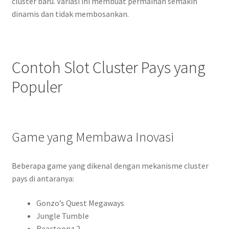
cluster baru. Variasi ini membuat permainan semakin
dinamis dan tidak membosankan.
Contoh Slot Cluster Pays yang
Populer
Game yang Membawa Inovasi
Beberapa game yang dikenal dengan mekanisme cluster
pays di antaranya:
Gonzo’s Quest Megaways
Jungle Tumble
Reactoonz 2