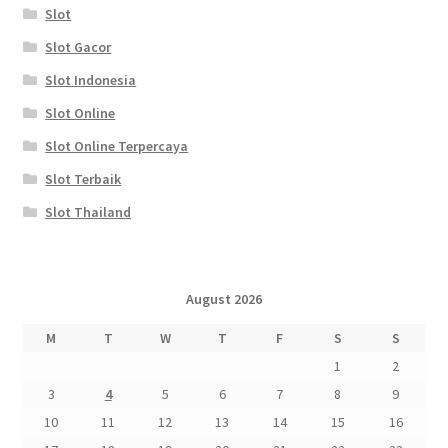
Slot
Slot Gacor
Slot Indonesia
Slot Online
Slot Online Terpercaya
Slot Terbaik
Slot Thailand
August 2026
M
T
W
T
F
S
S
1
2
3
4
5
6
7
8
9
10
11
12
13
14
15
16