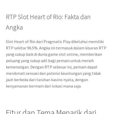
RTP Slot Heart of Rio: Fakta dan
Angka
Slot Heart of Rio dari Pragmatic Play diketahui memiliki
RTP sekitar 96.5%. Angka ini termasuk dalam kisaran RTP
yang cukup baik di dunia game slot online, memberikan
peluang yang cukup adil bagi pemain untuk meraih
kemenangan. Dengan RTP sebesar ini, pemain dapat
menikmati sensasi dan potensi keuntungan yang tidak
jauh berbeda dari taruhan kasino nyata, dengan
kenyamanan bermain dari lokasi mana saja.
Fitur dan Tema Menarik dari