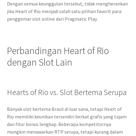
Dengan semua keunggulan tersebut, tidak mengherankan
jika Heart of Rio menjadi salah satu pilihan favorit para
penggemar slot online dari Pragmatic Play.
Perbandingan Heart of Rio
dengan Slot Lain
Hearts of Rio vs. Slot Bertema Serupa
Banyak slot bertema Brasil di luar sana, tetapi Heart of
Rio memiliki keunikan tersendiri berkat grafis yang tajam
dan fitur bonus lengkap. Beberapa kompetitornya
mungkin menawarkan RTP serupa, tetapi kurang dalam