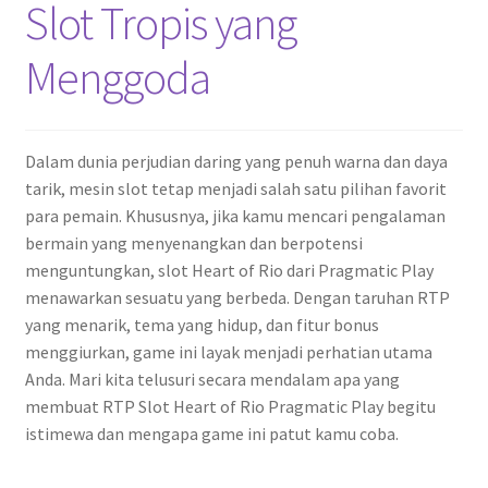
Slot Tropis yang
Menggoda
Dalam dunia perjudian daring yang penuh warna dan daya
tarik, mesin slot tetap menjadi salah satu pilihan favorit
para pemain. Khususnya, jika kamu mencari pengalaman
bermain yang menyenangkan dan berpotensi
menguntungkan, slot Heart of Rio dari Pragmatic Play
menawarkan sesuatu yang berbeda. Dengan taruhan RTP
yang menarik, tema yang hidup, dan fitur bonus
menggiurkan, game ini layak menjadi perhatian utama
Anda. Mari kita telusuri secara mendalam apa yang
membuat RTP Slot Heart of Rio Pragmatic Play begitu
istimewa dan mengapa game ini patut kamu coba.