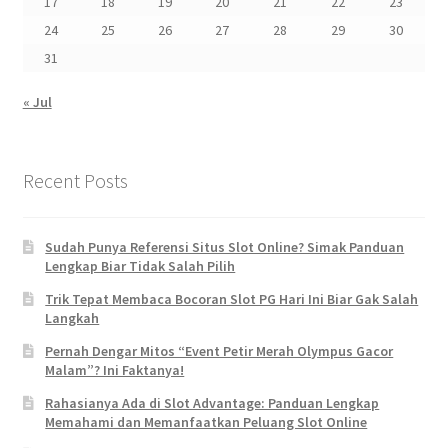
17
18
19
20
21
22
23
24
25
26
27
28
29
30
31
« Jul
Recent Posts
Sudah Punya Referensi Situs Slot Online? Simak Panduan
Lengkap Biar Tidak Salah Pilih
Trik Tepat Membaca Bocoran Slot PG Hari Ini Biar Gak Salah
Langkah
Pernah Dengar Mitos “Event Petir Merah Olympus Gacor
Malam”? Ini Faktanya!
Rahasianya Ada di Slot Advantage: Panduan Lengkap
Memahami dan Memanfaatkan Peluang Slot Online