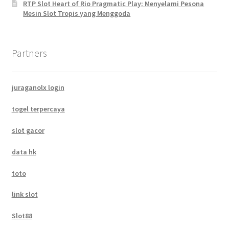
RTP Slot Heart of Rio Pragmatic Play: Menyelami Pesona
Mesin Slot Tropis yang Menggoda
Partners
juraganolx login
togel terpercaya
slot gacor
data hk
toto
link slot
Slot88