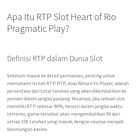
Apa Itu RTP Slot Heart of Rio
Pragmatic Play?
Definisi RTP dalam Dunia Slot
Sebelum masuk ke detail permainan, penting untuk
memahami istilah RTP. RTP, atau Return to Player, adalah
persentase dari total taruhan yang akan dikembalikan ke
pemain dalam jangka panjang. Misalnya, jika sebuah slot
memiliki RTP sebesar 96%, berarti dalam jangka waktu
tertentu, game tersebut akan mengembalikan 96 dari
setiap 100 taruhan yang masuk, dengan sisanya menjadi
keuntungan kasino.