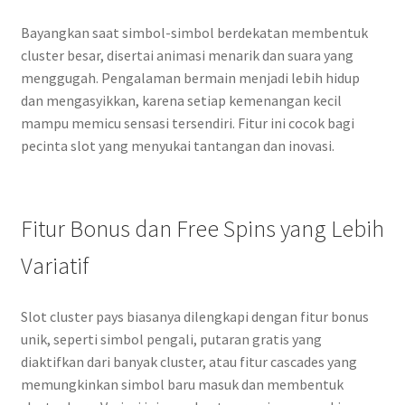
Bayangkan saat simbol-simbol berdekatan membentuk
cluster besar, disertai animasi menarik dan suara yang
menggugah. Pengalaman bermain menjadi lebih hidup
dan mengasyikkan, karena setiap kemenangan kecil
mampu memicu sensasi tersendiri. Fitur ini cocok bagi
pecinta slot yang menyukai tantangan dan inovasi.
Fitur Bonus dan Free Spins yang Lebih
Variatif
Slot cluster pays biasanya dilengkapi dengan fitur bonus
unik, seperti simbol pengali, putaran gratis yang
diaktifkan dari banyak cluster, atau fitur cascades yang
memungkinkan simbol baru masuk dan membentuk