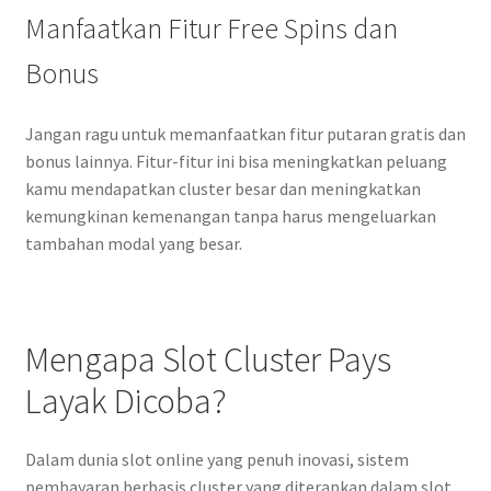
Manfaatkan Fitur Free Spins dan
Bonus
Jangan ragu untuk memanfaatkan fitur putaran gratis dan
bonus lainnya. Fitur-fitur ini bisa meningkatkan peluang
kamu mendapatkan cluster besar dan meningkatkan
kemungkinan kemenangan tanpa harus mengeluarkan
tambahan modal yang besar.
Mengapa Slot Cluster Pays
Layak Dicoba?
Dalam dunia slot online yang penuh inovasi, sistem
pembayaran berbasis cluster yang diterapkan dalam slot