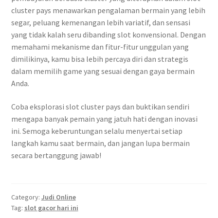
cluster pays menawarkan pengalaman bermain yang lebih
segar, peluang kemenangan lebih variatif, dan sensasi
yang tidak kalah seru dibanding slot konvensional. Dengan
memahami mekanisme dan fitur-fitur unggulan yang
dimilikinya, kamu bisa lebih percaya diri dan strategis
dalam memilih game yang sesuai dengan gaya bermain
Anda.
Coba eksplorasi slot cluster pays dan buktikan sendiri
mengapa banyak pemain yang jatuh hati dengan inovasi
ini. Semoga keberuntungan selalu menyertai setiap
langkah kamu saat bermain, dan jangan lupa bermain
secara bertanggung jawab!
Category:
Judi Online
Tag:
slot gacor hari ini