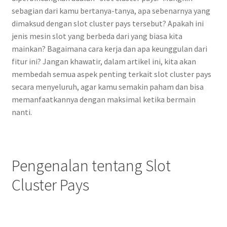
sebagian dari kamu bertanya-tanya, apa sebenarnya yang
dimaksud dengan slot cluster pays tersebut? Apakah ini
jenis mesin slot yang berbeda dari yang biasa kita
mainkan? Bagaimana cara kerja dan apa keunggulan dari
fitur ini? Jangan khawatir, dalam artikel ini, kita akan
membedah semua aspek penting terkait slot cluster pays
secara menyeluruh, agar kamu semakin paham dan bisa
memanfaatkannya dengan maksimal ketika bermain
nanti.
Pengenalan tentang Slot
Cluster Pays