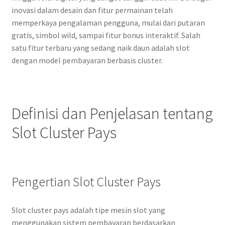
inovasi dalam desain dan fitur permainan telah
memperkaya pengalaman pengguna, mulai dari putaran
gratis, simbol wild, sampai fitur bonus interaktif. Salah
satu fitur terbaru yang sedang naik daun adalah slot
dengan model pembayaran berbasis cluster.
Definisi dan Penjelasan tentang
Slot Cluster Pays
Pengertian Slot Cluster Pays
Slot cluster pays adalah tipe mesin slot yang
menggunakan sistem pembayaran berdasarkan