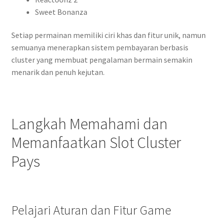
Sweet Bonanza
Setiap permainan memiliki ciri khas dan fitur unik, namun
semuanya menerapkan sistem pembayaran berbasis
cluster yang membuat pengalaman bermain semakin
menarik dan penuh kejutan.
Langkah Memahami dan
Memanfaatkan Slot Cluster
Pays
Pelajari Aturan dan Fitur Game