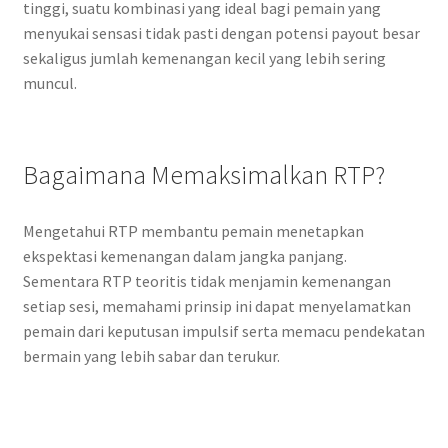
tinggi, suatu kombinasi yang ideal bagi pemain yang
menyukai sensasi tidak pasti dengan potensi payout besar
sekaligus jumlah kemenangan kecil yang lebih sering
muncul.
Bagaimana Memaksimalkan RTP?
Mengetahui RTP membantu pemain menetapkan
ekspektasi kemenangan dalam jangka panjang.
Sementara RTP teoritis tidak menjamin kemenangan
setiap sesi, memahami prinsip ini dapat menyelamatkan
pemain dari keputusan impulsif serta memacu pendekatan
bermain yang lebih sabar dan terukur.