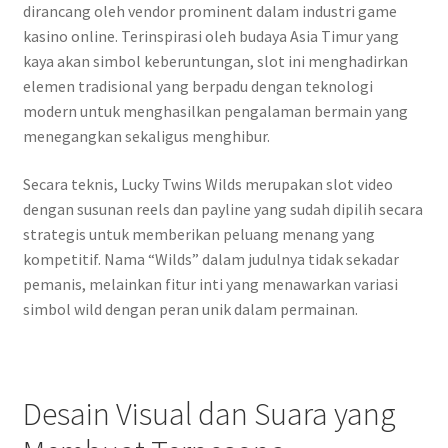
dirancang oleh vendor prominent dalam industri game
kasino online. Terinspirasi oleh budaya Asia Timur yang
kaya akan simbol keberuntungan, slot ini menghadirkan
elemen tradisional yang berpadu dengan teknologi
modern untuk menghasilkan pengalaman bermain yang
menegangkan sekaligus menghibur.
Secara teknis, Lucky Twins Wilds merupakan slot video
dengan susunan reels dan payline yang sudah dipilih secara
strategis untuk memberikan peluang menang yang
kompetitif. Nama “Wilds” dalam judulnya tidak sekadar
pemanis, melainkan fitur inti yang menawarkan variasi
simbol wild dengan peran unik dalam permainan.
Desain Visual dan Suara yang