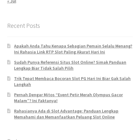
« Jul
Recent Posts
Apakah Anda Tahu Kenapa Sebagian Pemain Selalu Menang?
Ini Rahasia Link RTP Slot Paling Akurat Hari Ini
Sudah Punya Referensi Situs Slot Online? Simak Panduan
Lengkap Biar Tidak Salah Pilih
Trik Tepat Membaca Bocoran Slot PG Hari Ini Biar Gak Salah
Langkah
Pernah Dengar Mitos “Event Petir Merah Olympus Gacor
Malam”? Ini Faktanya!
Rahasianya Ada di Slot Advantage: Panduan Lengkap
Memahami dan Memanfaatkan Peluang Slot Online