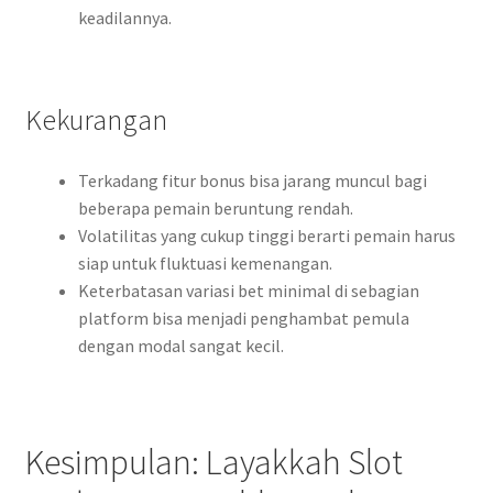
keadilannya.
Kekurangan
Terkadang fitur bonus bisa jarang muncul bagi
beberapa pemain beruntung rendah.
Volatilitas yang cukup tinggi berarti pemain harus
siap untuk fluktuasi kemenangan.
Keterbatasan variasi bet minimal di sebagian
platform bisa menjadi penghambat pemula
dengan modal sangat kecil.
Kesimpulan: Layakkah Slot