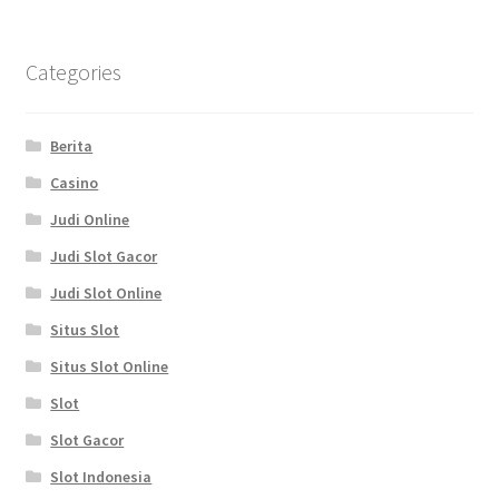
Categories
Berita
Casino
Judi Online
Judi Slot Gacor
Judi Slot Online
Situs Slot
Situs Slot Online
Slot
Slot Gacor
Slot Indonesia