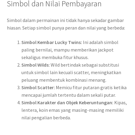
Simbol dan Nilai Pembayaran
Simbol dalam permainan ini tidak hanya sekadar gambar
hiasan. Setiap simbol punya peran dan nilai yang berbeda:
Simbol Kembar Lucky Twins:
Ini adalah simbol
paling bernilai, mampu memberikan jackpot
sekaligus membuka fitur khusus.
Simbol Wilds:
Wild bertindak sebagai substitusi
untuk simbol lain kecuali scatter, meningkatkan
peluang membentuk kombinasi menang.
Simbol Scatter:
Memicu fitur putaran gratis ketika
mencapai jumlah tertentu dalam sekali putar.
Simbol Karakter dan Objek Keberuntungan:
Kipas,
lentera, koin emas yang masing-masing memiliki
nilai pengalian berbeda.