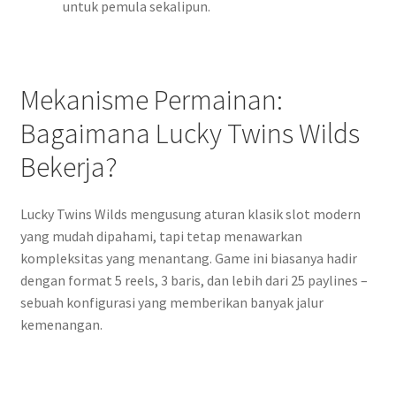
untuk pemula sekalipun.
Mekanisme Permainan:
Bagaimana Lucky Twins Wilds
Bekerja?
Lucky Twins Wilds mengusung aturan klasik slot modern
yang mudah dipahami, tapi tetap menawarkan
kompleksitas yang menantang. Game ini biasanya hadir
dengan format 5 reels, 3 baris, dan lebih dari 25 paylines –
sebuah konfigurasi yang memberikan banyak jalur
kemenangan.