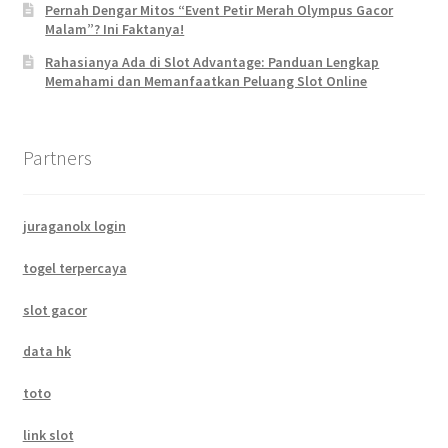
Pernah Dengar Mitos “Event Petir Merah Olympus Gacor
Malam”? Ini Faktanya!
Rahasianya Ada di Slot Advantage: Panduan Lengkap
Memahami dan Memanfaatkan Peluang Slot Online
Partners
juraganolx login
togel terpercaya
slot gacor
data hk
toto
link slot