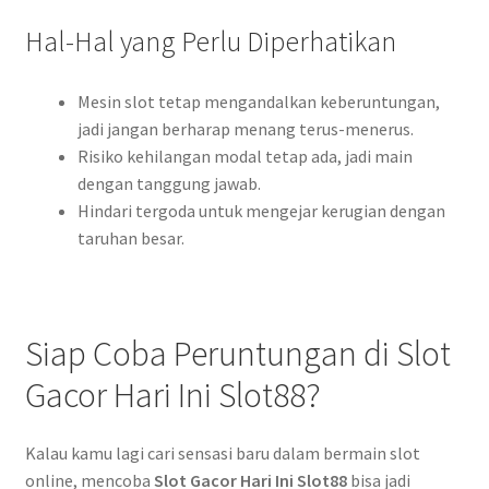
Hal-Hal yang Perlu Diperhatikan
Mesin slot tetap mengandalkan keberuntungan,
jadi jangan berharap menang terus-menerus.
Risiko kehilangan modal tetap ada, jadi main
dengan tanggung jawab.
Hindari tergoda untuk mengejar kerugian dengan
taruhan besar.
Siap Coba Peruntungan di Slot
Gacor Hari Ini Slot88?
Kalau kamu lagi cari sensasi baru dalam bermain slot
online, mencoba
Slot Gacor Hari Ini Slot88
bisa jadi