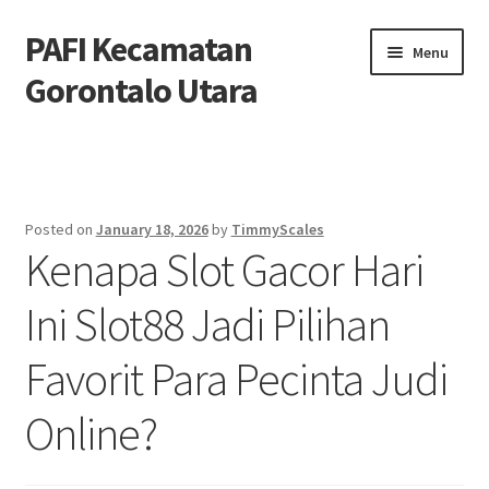
PAFI Kecamatan
Skip
Skip
Menu
to
to
Gorontalo Utara
navigation
content
Home
Hubungi Kami
Posted on
January 18, 2026
by
TimmyScales
Kenapa Slot Gacor Hari
Privacy Policy
Ini Slot88 Jadi Pilihan
Tentang Kami
Favorit Para Pecinta Judi
Online?