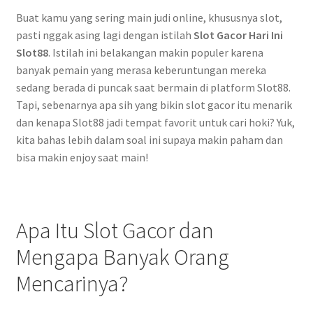
Buat kamu yang sering main judi online, khususnya slot,
pasti nggak asing lagi dengan istilah
Slot Gacor Hari Ini
Slot88
. Istilah ini belakangan makin populer karena
banyak pemain yang merasa keberuntungan mereka
sedang berada di puncak saat bermain di platform Slot88.
Tapi, sebenarnya apa sih yang bikin slot gacor itu menarik
dan kenapa Slot88 jadi tempat favorit untuk cari hoki? Yuk,
kita bahas lebih dalam soal ini supaya makin paham dan
bisa makin enjoy saat main!
Apa Itu Slot Gacor dan
Mengapa Banyak Orang
Mencarinya?