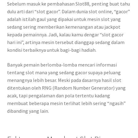
Sebelum masuk ke pembahasan Slot88, penting buat tahu
dulu arti dari “slot gacor”. Dalam dunia slot online, “gacor”
adalah istilah gaul yang dipakai untuk mesin slot yang
sedang sering memberikan kemenangan atau jackpot
kepada pemainnya. Jadi, kalau kamu dengar “slot gacor
hari ini”, artinya mesin tersebut dianggap sedang dalam
kondisi terbaiknya untuk bagi-bagi hadiah.
Banyak pemain berlomba-lomba mencari informasi
tentang slot mana yang sedang gacor supaya peluang
menangnya lebih besar. Meski pada dasarnya hasil slot
ditentukan oleh RNG (Random Number Generator) yang
acak, tapi pengalaman dan pola tertentu kadang
membuat beberapa mesin terlihat lebih sering “ngasih”
dibanding yang lain.