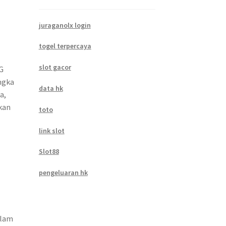
juraganolx login
togel terpercaya
slot gacor
NG
Angka
data hk
a,
akan
toto
link slot
Slot88
pengeluaran hk
alam