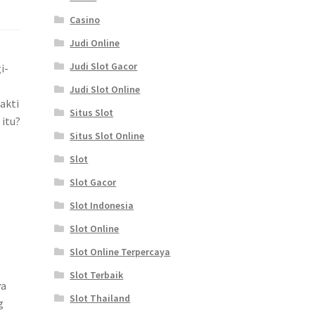
Casino
Judi Online
Judi Slot Gacor
i-
Judi Slot Online
akti
Situs Slot
 itu?
Situs Slot Online
Slot
Slot Gacor
Slot Indonesia
Slot Online
Slot Online Terpercaya
Slot Terbaik
ya
Slot Thailand
g