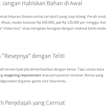
: Jangan Habiskan Bahan di Awal
untuk hiburan (bukan untuk cari duit!) yang siap hilang. Pecah mod
l. Misal, modal bulanan Rp 500.000, jadi Rp 125.000 per minggu. Ka
k “chase loss” atau mengejar kerugian dengan maksud balik modal
 “Resepnya” dengan Teliti
lah teman baik jika dimanfaatkan dengan benar. Tapi, selalu baca
ang
wagering requirement
atau persyaratan taruhan. Bonus yang
 digunakan di game-game slot favoritmu.
ah Penjelajah yang Cermat