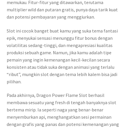
memukau. Fitur-fitur yang ditawarkan, terutama
multiplier wild dan putaran gratis, punya daya tarik kuat
dan potensi pembayaran yang menggiurkan.
Slot ini cocok banget buat kamu yang suka tema fantasi
epik, menyukai sensasi menunggu fitur bonus dengan
volatilitas sedang-tinggi, dan mengapresiasi kualitas
produksi sebuah game. Namun, jika kamu adalah tipe
pemain yang ingin kemenangan kecil-kecilan secara
konsisten atau tidak suka dengan animasi yang terlalu
“ribut”, mungkin slot dengan tema lebih kalem bisa jadi
pilihan.
Pada akhirnya, Dragon Power Flame Slot berhasil
membawa sesuatu yang fresh di tengah banyaknya slot
bertema mirip. Ia seperti naga yang benar-benar
menyemburkan api, menghangatkan sesi permainan
dengan grafis yang panas dan potensi kemenangan yang