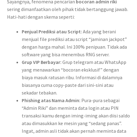
Sayangnya, fenomena pencarian
bocoran admin riki
sering dimanfaatkan oleh pihak tidak bertanggung jawab.
Hati-hati dengan skema seperti:
Penjual Prediksi atau Script:
Ada yang berani
menjual file prediksi atau script “jaminan jackpot”
dengan harga mahal. Ini 100% penipuan. Tidak ada
software yang bisa menembus RNG server.
Grup VIP Berbayar:
Grup telegram atau WhatsApp
yang menawarkan “bocoran eksklusif” dengan
biaya masuk ratusan ribu. Informasi di dalamnya
biasanya cuma copy-paste dari sini-sini atau
sekadar tebakan.
Phishing atas Nama Admin:
Pura-pura sebagai
“Admin Riki” dan meminta data login atau PIN
transaksi kamu dengan iming-iming akan diisi saldo
atau dimasukkan ke mesin yang “sedang panas”.
Ingat, admin asli tidak akan pernah meminta data