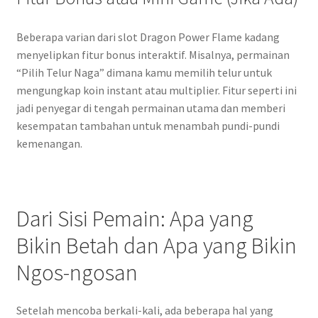
Beberapa varian dari slot Dragon Power Flame kadang
menyelipkan fitur bonus interaktif. Misalnya, permainan
“Pilih Telur Naga” dimana kamu memilih telur untuk
mengungkap koin instant atau multiplier. Fitur seperti ini
jadi penyegar di tengah permainan utama dan memberi
kesempatan tambahan untuk menambah pundi-pundi
kemenangan.
Dari Sisi Pemain: Apa yang
Bikin Betah dan Apa yang Bikin
Ngos-ngosan
Setelah mencoba berkali-kali, ada beberapa hal yang