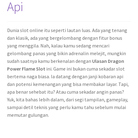
Api
Dunia slot online itu seperti lautan luas. Ada yang tenang
dan klasik, ada yang bergelombang dengan fitur bonus
yang menggila. Nah, kalau kamu sedang mencari
gelombang panas yang bikin adrenalin melejit, mungkin
sudah saatnya kamu berkenalan dengan
Ulasan Dragon
Power Flame Slot
ini. Game ini bukan cuma sekadar slot
bertema naga biasa. Ia datang dengan janji kobaran api
dan potensi kemenangan yang bisa membakar layar. Tapi,
apa benar sehebat itu? Atau cuma sekadar angin panas?
Yuk, kita bahas lebih dalam, dari segi tampilan, gameplay,
sampai detil teknis yang perlu kamu tahu sebelum mulai
memutar gulungan.