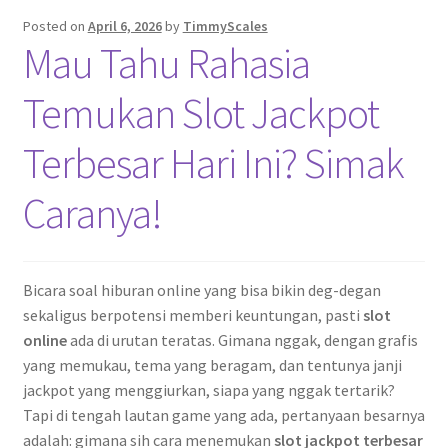
Posted on
April 6, 2026
by
TimmyScales
Mau Tahu Rahasia
Temukan Slot Jackpot
Terbesar Hari Ini? Simak
Caranya!
Bicara soal hiburan online yang bisa bikin deg-degan
sekaligus berpotensi memberi keuntungan, pasti
slot
online
ada di urutan teratas. Gimana nggak, dengan grafis
yang memukau, tema yang beragam, dan tentunya janji
jackpot yang menggiurkan, siapa yang nggak tertarik?
Tapi di tengah lautan game yang ada, pertanyaan besarnya
adalah: gimana sih cara menemukan
slot jackpot terbesar