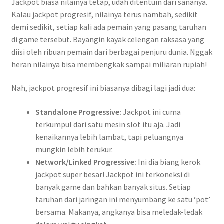
Jackpot biasa nilainya tetap, udah ditentuin dari sananya.
Kalau jackpot progresif, nilainya terus nambah, sedikit
demi sedikit, setiap kali ada pemain yang pasang taruhan
di game tersebut. Bayangin kayak celengan raksasa yang
diisi oleh ribuan pemain dari berbagai penjuru dunia. Nggak
heran nilainya bisa membengkak sampai miliaran rupiah!
Nah, jackpot progresif ini biasanya dibagi lagi jadi dua:
Standalone Progressive:
Jackpot ini cuma
terkumpul dari satu mesin slot itu aja. Jadi
kenaikannya lebih lambat, tapi peluangnya
mungkin lebih terukur.
Network/Linked Progressive:
Ini dia biang kerok
jackpot super besar! Jackpot ini terkoneksi di
banyak game dan bahkan banyak situs. Setiap
taruhan dari jaringan ini menyumbang ke satu ‘pot’
bersama. Makanya, angkanya bisa meledak-ledak