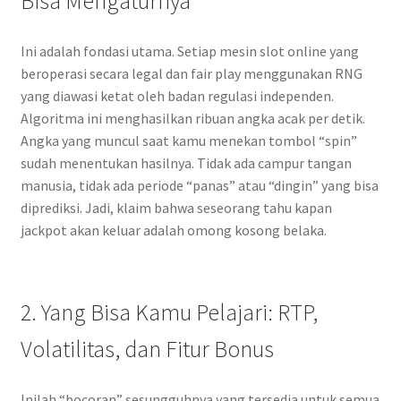
Bisa Mengaturnya
Ini adalah fondasi utama. Setiap mesin slot online yang
beroperasi secara legal dan fair play menggunakan RNG
yang diawasi ketat oleh badan regulasi independen.
Algoritma ini menghasilkan ribuan angka acak per detik.
Angka yang muncul saat kamu menekan tombol “spin”
sudah menentukan hasilnya. Tidak ada campur tangan
manusia, tidak ada periode “panas” atau “dingin” yang bisa
diprediksi. Jadi, klaim bahwa seseorang tahu kapan
jackpot akan keluar adalah omong kosong belaka.
2. Yang Bisa Kamu Pelajari: RTP,
Volatilitas, dan Fitur Bonus
Inilah “bocoran” sesungguhnya yang tersedia untuk semua