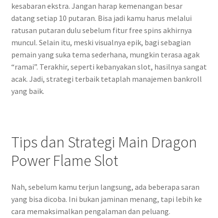
kesabaran ekstra. Jangan harap kemenangan besar
datang setiap 10 putaran. Bisa jadi kamu harus melalui
ratusan putaran dulu sebelum fitur free spins akhirnya
muncul. Selain itu, meski visualnya epik, bagi sebagian
pemain yang suka tema sederhana, mungkin terasa agak
“ramai”. Terakhir, seperti kebanyakan slot, hasilnya sangat
acak. Jadi, strategi terbaik tetaplah manajemen bankroll
yang baik.
Tips dan Strategi Main Dragon
Power Flame Slot
Nah, sebelum kamu terjun langsung, ada beberapa saran
yang bisa dicoba. Ini bukan jaminan menang, tapi lebih ke
cara memaksimalkan pengalaman dan peluang.