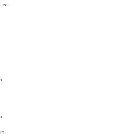
 jadi
n
n
mi,