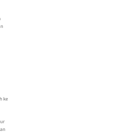
n
an
h ke
tur
uan