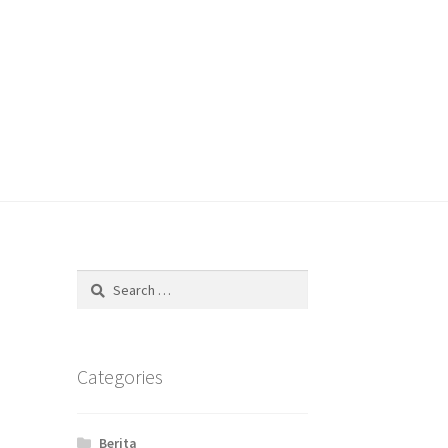
Search
for:
Categories
Berita