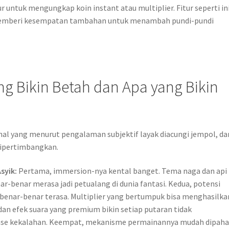
 untuk mengungkap koin instant atau multiplier. Fitur seperti ini
memberi kesempatan tambahan untuk menambah pundi-pundi
ang Bikin Betah dan Apa yang Bikin
hal yang menurut pengalaman subjektif layak diacungi jempol, da
dipertimbangkan.
syik:
Pertama, immersion-nya kental banget. Tema naga dan api
ar-benar merasa jadi petualang di dunia fantasi. Kedua, potensi
f benar-benar terasa. Multiplier yang bertumpuk bisa menghasilka
dan efek suara yang premium bikin setiap putaran tidak
ase kekalahan. Keempat, mekanisme permainannya mudah dipaha