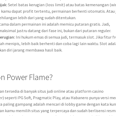
jak:
Setel batas kerugian (loss limit) atau batas kemenangan (wi
alau kamu dapat profit tertentu, permainan berhenti otomatis. Atau 
hilangan lebih dari yang sudah ditentukan.
tama dalam permainan ini adalah memicu putaran gratis. Jadi,
ksimal justru datang dari fase ini, bukan dari putaran reguler.
erugian:
Ini hukum emas di semua judi, termasuk slot. Jika fitur f
h menipis, lebih baik berhenti dan coba lagi lain waktu. Slot ada
n diri jarang membawa hasil baik.
on Power Flame?
n tersedia di banyak situs judi online atau platform casino
r) seperti PG Soft, Pragmatic Play, atau Habanero punya versi me
a paling gampang adalah mencari di lobby game dengan kata kun
n kamu memilih situs yang terpercaya dan sudah berlisensi resm