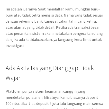
Ini adalah juaranya. Saat mendaftar, kamu mungkin buru-
buru atau tidak teliti mengisi data. Nama yang tidak sesuai
dengan rekening bank, tanggal tahun lahir yang keliru,
atau alamat yang tidak detail. Ketika ada transaksi besar
atau penarikan, sistem akan melakukan pengecekan ulang
dan jika ada ketidakcocokan, ya langsung kena limit untuk
investigasi.
Ada Aktivitas yang Dianggap Tidak
Wajar
Platform punya sistem keamanan canggih yang
mendeteksi pola aneh. Misalnya, kamu biasanya deposit
100 ribu, tiba-tiba deposit 5 juta lalu langsung main semua