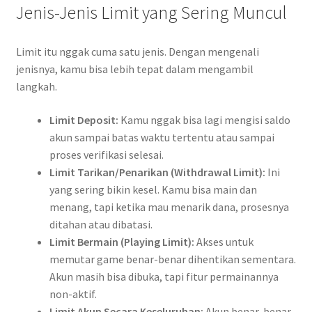
Jenis-Jenis Limit yang Sering Muncul
Limit itu nggak cuma satu jenis. Dengan mengenali
jenisnya, kamu bisa lebih tepat dalam mengambil
langkah.
Limit Deposit:
Kamu nggak bisa lagi mengisi saldo
akun sampai batas waktu tertentu atau sampai
proses verifikasi selesai.
Limit Tarikan/Penarikan (Withdrawal Limit):
Ini
yang sering bikin kesel. Kamu bisa main dan
menang, tapi ketika mau menarik dana, prosesnya
ditahan atau dibatasi.
Limit Bermain (Playing Limit):
Akses untuk
memutar game benar-benar dihentikan sementara.
Akun masih bisa dibuka, tapi fitur permainannya
non-aktif.
Limit Akun Secara Keseluruhan:
Akun benar-benar