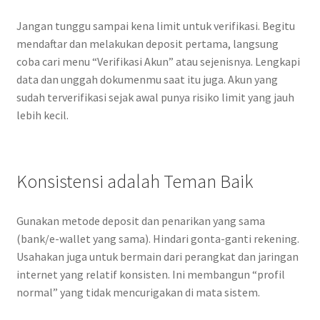
Jangan tunggu sampai kena limit untuk verifikasi. Begitu
mendaftar dan melakukan deposit pertama, langsung
coba cari menu “Verifikasi Akun” atau sejenisnya. Lengkapi
data dan unggah dokumenmu saat itu juga. Akun yang
sudah terverifikasi sejak awal punya risiko limit yang jauh
lebih kecil.
Konsistensi adalah Teman Baik
Gunakan metode deposit dan penarikan yang sama
(bank/e-wallet yang sama). Hindari gonta-ganti rekening.
Usahakan juga untuk bermain dari perangkat dan jaringan
internet yang relatif konsisten. Ini membangun “profil
normal” yang tidak mencurigakan di mata sistem.