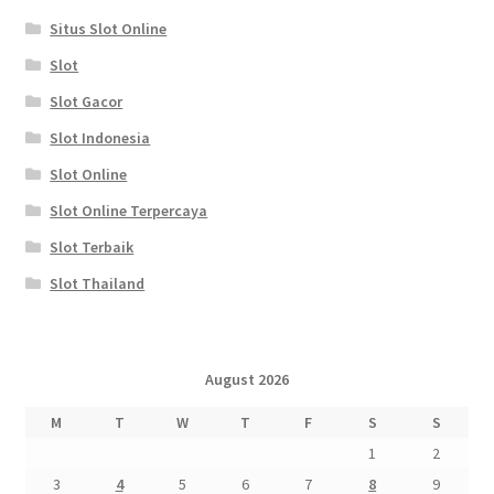
Situs Slot Online
Slot
Slot Gacor
Slot Indonesia
Slot Online
Slot Online Terpercaya
Slot Terbaik
Slot Thailand
August 2026
M
T
W
T
F
S
S
1
2
3
4
5
6
7
8
9