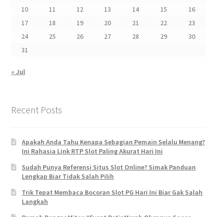
10
11
12
13
14
15
16
17
18
19
20
21
22
23
24
25
26
27
28
29
30
31
« Jul
Recent Posts
Apakah Anda Tahu Kenapa Sebagian Pemain Selalu Menang?
Ini Rahasia Link RTP Slot Paling Akurat Hari Ini
Sudah Punya Referensi Situs Slot Online? Simak Panduan
Lengkap Biar Tidak Salah Pilih
Trik Tepat Membaca Bocoran Slot PG Hari Ini Biar Gak Salah
Langkah