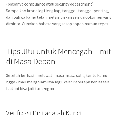
(biasanya compliance atau security department).
Sampaikan kronologi lengkap, tanggal-tanggal penting,
dan bahwa kamu telah melampirkan semua dokumen yang
diminta. Gunakan bahasa yang tetap sopan namun tegas.
Tips Jitu untuk Mencegah Limit
di Masa Depan
Setelah berhasil melewati masa-masa sulit, tentu kamu
nggak mau mengalaminya lagi, kan? Beberapa kebiasaan
baik ini bisa jadi tamengmu.
Verifikasi Dini adalah Kunci