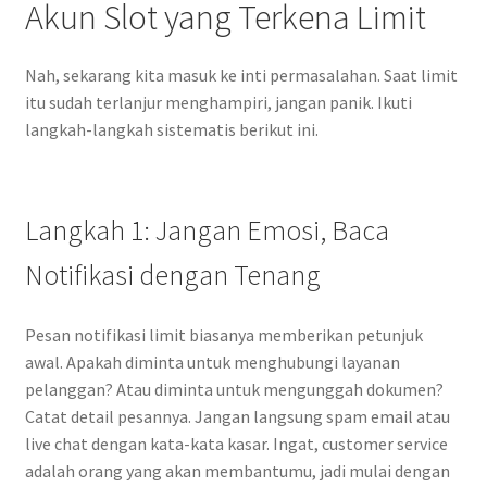
Akun Slot yang Terkena Limit
Nah, sekarang kita masuk ke inti permasalahan. Saat limit
itu sudah terlanjur menghampiri, jangan panik. Ikuti
langkah-langkah sistematis berikut ini.
Langkah 1: Jangan Emosi, Baca
Notifikasi dengan Tenang
Pesan notifikasi limit biasanya memberikan petunjuk
awal. Apakah diminta untuk menghubungi layanan
pelanggan? Atau diminta untuk mengunggah dokumen?
Catat detail pesannya. Jangan langsung spam email atau
live chat dengan kata-kata kasar. Ingat, customer service
adalah orang yang akan membantumu, jadi mulai dengan