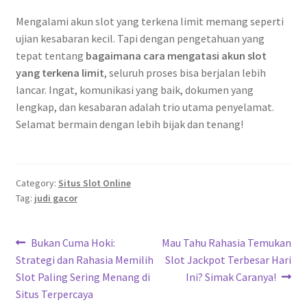
Mengalami akun slot yang terkena limit memang seperti
ujian kesabaran kecil. Tapi dengan pengetahuan yang
tepat tentang
bagaimana cara mengatasi akun slot
yang terkena limit
, seluruh proses bisa berjalan lebih
lancar. Ingat, komunikasi yang baik, dokumen yang
lengkap, dan kesabaran adalah trio utama penyelamat.
Selamat bermain dengan lebih bijak dan tenang!
Category:
Situs Slot Online
Tag:
judi gacor
Post
Previous
Next
Bukan Cuma Hoki:
Mau Tahu Rahasia Temukan
post:
post:
Strategi dan Rahasia Memilih
Slot Jackpot Terbesar Hari
navigation
Slot Paling Sering Menang di
Ini? Simak Caranya!
Situs Terpercaya