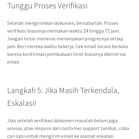
Tunggu Proses Verifikasi
Setelah mengirimkan dokumen, bersabarlah. Proses
verifikasi biasanya memakan waktu 24 hingga 72 jam.
Jangan terus-menerus menanyakan progresnya setiap
jam. Beri mereka waktu bekerja. Cek email secara berkala
karena konfirmasi pembukaan limit biasanya dikirim via
email.
Langkah 5: Jika Masih Terkendala,
Eskalasi!
Jika setelah verifikasi dokumen masalah belum juga
selesai, atau respons dari customer support lambat, coba
cari opsi untuk mengirim email ke alamat eskalasi