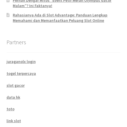
Pernah Dengar Mitos “Event Petir Merah Olympus Gacor
Malam”? Ini Faktanya!
Rahasianya Ada di Slot Advantage: Panduan Lengkap
Memahami dan Memanfaatkan Peluang Slot Online
Partners
juraganolx login
togel terpercaya
slot gacor
data hk
toto
link slot