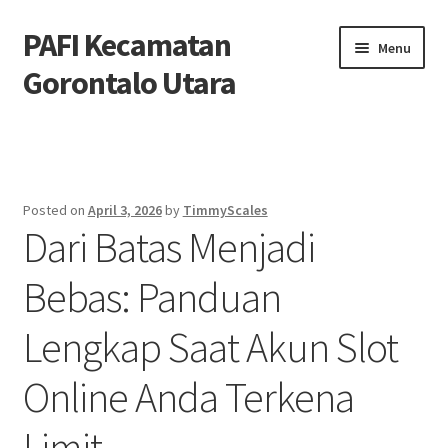
PAFI Kecamatan
Skip
Skip
Menu
to
to
Gorontalo Utara
navigation
content
Home
Hubungi Kami
Posted on
April 3, 2026
by
TimmyScales
Dari Batas Menjadi
Privacy Policy
Bebas: Panduan
Tentang Kami
Lengkap Saat Akun Slot
Online Anda Terkena
Limit