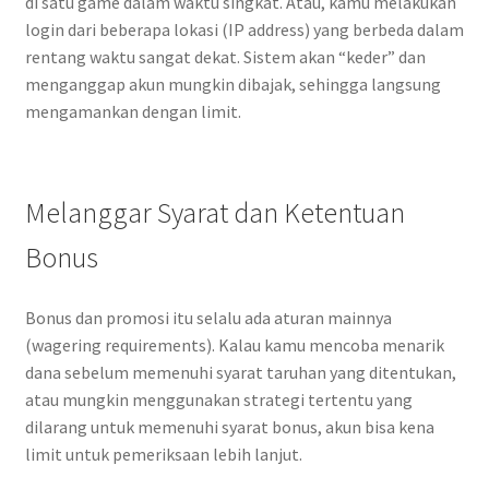
di satu game dalam waktu singkat. Atau, kamu melakukan
login dari beberapa lokasi (IP address) yang berbeda dalam
rentang waktu sangat dekat. Sistem akan “keder” dan
menganggap akun mungkin dibajak, sehingga langsung
mengamankan dengan limit.
Melanggar Syarat dan Ketentuan
Bonus
Bonus dan promosi itu selalu ada aturan mainnya
(wagering requirements). Kalau kamu mencoba menarik
dana sebelum memenuhi syarat taruhan yang ditentukan,
atau mungkin menggunakan strategi tertentu yang
dilarang untuk memenuhi syarat bonus, akun bisa kena
limit untuk pemeriksaan lebih lanjut.