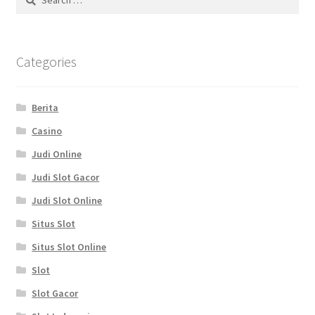
for:
Categories
Berita
Casino
Judi Online
Judi Slot Gacor
Judi Slot Online
Situs Slot
Situs Slot Online
Slot
Slot Gacor