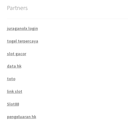
Partners
juraganolx login
togel terpercaya
slot gacor
data hk
toto
link slot
Slot88
pengeluaran hk