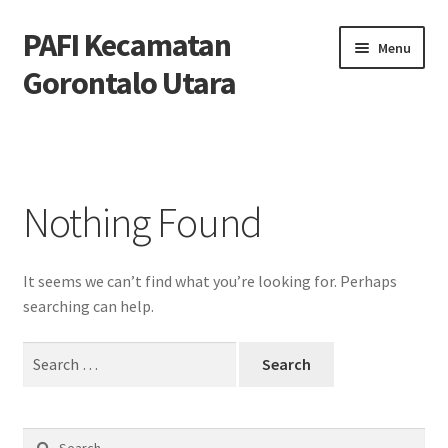
PAFI Kecamatan
Skip
Skip
Menu
to
to
Gorontalo Utara
navigation
content
Home
Hubungi Kami
Nothing Found
Privacy Policy
It seems we can’t find what you’re looking for. Perhaps
Tentang Kami
searching can help.
Search
for:
Search