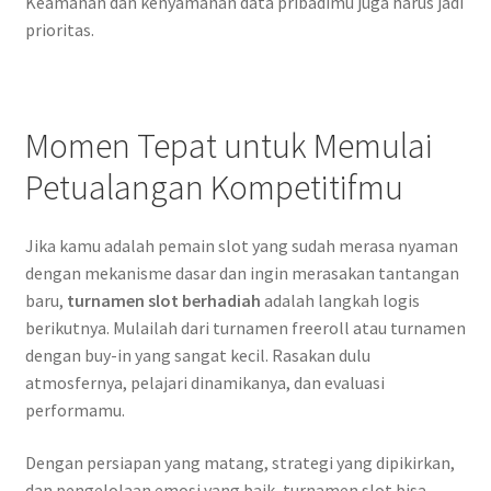
Keamanan dan kenyamanan data pribadimu juga harus jadi
prioritas.
Momen Tepat untuk Memulai
Petualangan Kompetitifmu
Jika kamu adalah pemain slot yang sudah merasa nyaman
dengan mekanisme dasar dan ingin merasakan tantangan
baru,
turnamen slot berhadiah
adalah langkah logis
berikutnya. Mulailah dari turnamen freeroll atau turnamen
dengan buy-in yang sangat kecil. Rasakan dulu
atmosfernya, pelajari dinamikanya, dan evaluasi
performamu.
Dengan persiapan yang matang, strategi yang dipikirkan,
dan pengelolaan emosi yang baik, turnamen slot bisa