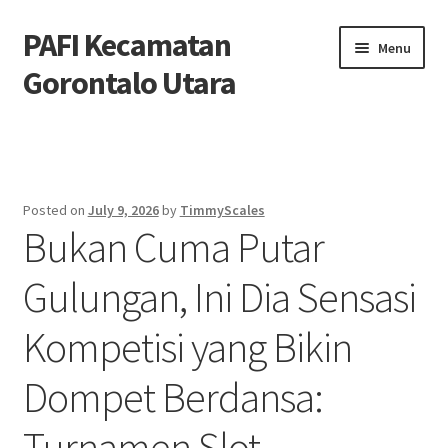
PAFI Kecamatan
Skip
Skip
Menu
to
to
Gorontalo Utara
navigation
content
Home
Hubungi Kami
Posted on
July 9, 2026
by
TimmyScales
Bukan Cuma Putar
Privacy Policy
Gulungan, Ini Dia Sensasi
Tentang Kami
Kompetisi yang Bikin
Dompet Berdansa:
Turnamen Slot