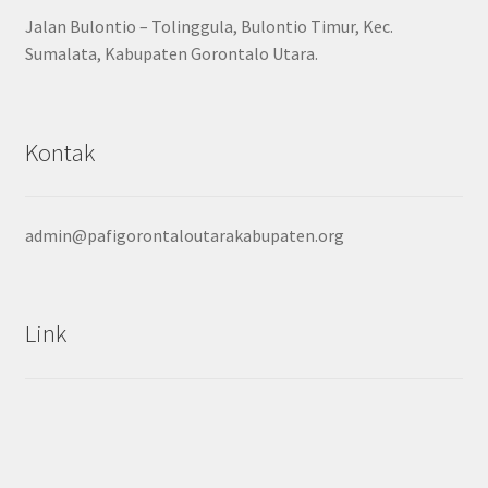
Jalan Bulontio – Tolinggula, Bulontio Timur, Kec.
Sumalata, Kabupaten Gorontalo Utara.
Kontak
admin@pafigorontaloutarakabupaten.org
Link