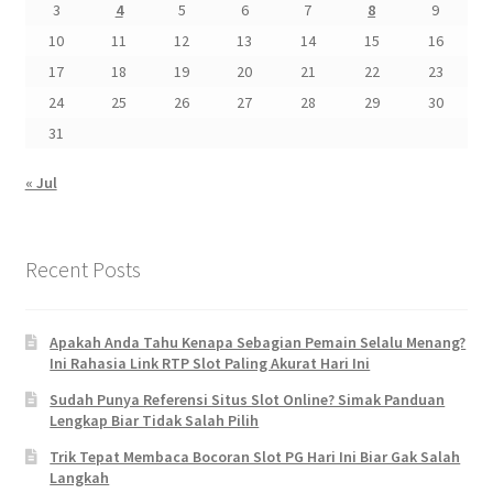
3
4
5
6
7
8
9
10
11
12
13
14
15
16
17
18
19
20
21
22
23
24
25
26
27
28
29
30
31
« Jul
Recent Posts
Apakah Anda Tahu Kenapa Sebagian Pemain Selalu Menang?
Ini Rahasia Link RTP Slot Paling Akurat Hari Ini
Sudah Punya Referensi Situs Slot Online? Simak Panduan
Lengkap Biar Tidak Salah Pilih
Trik Tepat Membaca Bocoran Slot PG Hari Ini Biar Gak Salah
Langkah