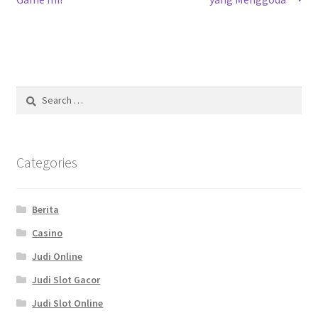
Search
for:
Categories
Berita
Casino
Judi Online
Judi Slot Gacor
Judi Slot Online