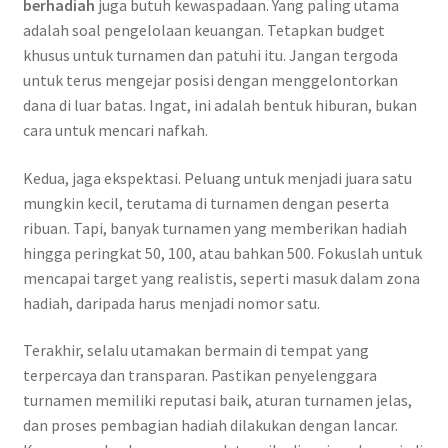
berhadiah
juga butuh kewaspadaan. Yang paling utama
adalah soal pengelolaan keuangan. Tetapkan budget
khusus untuk turnamen dan patuhi itu. Jangan tergoda
untuk terus mengejar posisi dengan menggelontorkan
dana di luar batas. Ingat, ini adalah bentuk hiburan, bukan
cara untuk mencari nafkah.
Kedua, jaga ekspektasi. Peluang untuk menjadi juara satu
mungkin kecil, terutama di turnamen dengan peserta
ribuan. Tapi, banyak turnamen yang memberikan hadiah
hingga peringkat 50, 100, atau bahkan 500. Fokuslah untuk
mencapai target yang realistis, seperti masuk dalam zona
hadiah, daripada harus menjadi nomor satu.
Terakhir, selalu utamakan bermain di tempat yang
terpercaya dan transparan. Pastikan penyelenggara
turnamen memiliki reputasi baik, aturan turnamen jelas,
dan proses pembagian hadiah dilakukan dengan lancar.