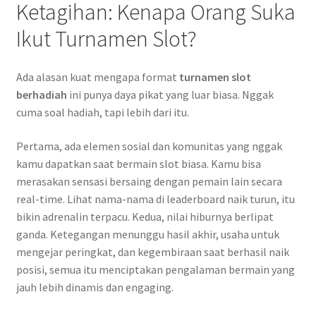
Ketagihan: Kenapa Orang Suka
Ikut Turnamen Slot?
Ada alasan kuat mengapa format
turnamen slot
berhadiah
ini punya daya pikat yang luar biasa. Nggak
cuma soal hadiah, tapi lebih dari itu.
Pertama, ada elemen sosial dan komunitas yang nggak
kamu dapatkan saat bermain slot biasa. Kamu bisa
merasakan sensasi bersaing dengan pemain lain secara
real-time. Lihat nama-nama di leaderboard naik turun, itu
bikin adrenalin terpacu. Kedua, nilai hiburnya berlipat
ganda. Ketegangan menunggu hasil akhir, usaha untuk
mengejar peringkat, dan kegembiraan saat berhasil naik
posisi, semua itu menciptakan pengalaman bermain yang
jauh lebih dinamis dan engaging.