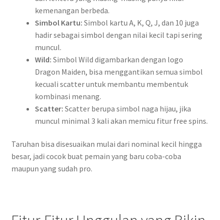
kemenangan berbeda.
Simbol Kartu:
Simbol kartu A, K, Q, J, dan 10 juga
hadir sebagai simbol dengan nilai kecil tapi sering
muncul.
Wild:
Simbol Wild digambarkan dengan logo
Dragon Maiden, bisa menggantikan semua simbol
kecuali scatter untuk membantu membentuk
kombinasi menang.
Scatter:
Scatter berupa simbol naga hijau, jika
muncul minimal 3 kali akan memicu fitur free spins.
Taruhan bisa disesuaikan mulai dari nominal kecil hingga
besar, jadi cocok buat pemain yang baru coba-coba
maupun yang sudah pro.