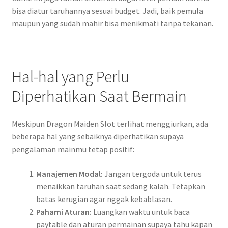
bisa diatur taruhannya sesuai budget. Jadi, baik pemula
maupun yang sudah mahir bisa menikmati tanpa tekanan.
Hal-hal yang Perlu
Diperhatikan Saat Bermain
Meskipun Dragon Maiden Slot terlihat menggiurkan, ada
beberapa hal yang sebaiknya diperhatikan supaya
pengalaman mainmu tetap positif:
Manajemen Modal:
Jangan tergoda untuk terus
menaikkan taruhan saat sedang kalah. Tetapkan
batas kerugian agar nggak kebablasan.
Pahami Aturan:
Luangkan waktu untuk baca
paytable dan aturan permainan supaya tahu kapan