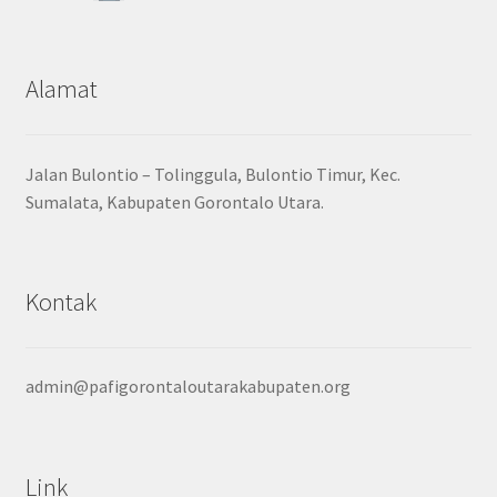
Alamat
Jalan Bulontio – Tolinggula, Bulontio Timur, Kec.
Sumalata, Kabupaten Gorontalo Utara.
Kontak
admin@pafigorontaloutarakabupaten.org
Link