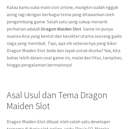
Kalau kamu suka main slot online, mungkin sudah nggak
asing lagi dengan berbagai tema yang ditawarkan oleh
pengembang game. Salah satu yang cukup menarik
perhatian adalah
Dragon Maiden Slot
. Game ini punya
nuansa Asia yang kental dan karakter utama seorang gadis
naga yang memikat. Tapi, apa sih sebenarnya yang bikin
Dragon Maiden Slot beda dan layak untuk dicoba? Yuk, kita
bahas lebih dalam soal game ini, mulai dari fitur, tampilan,
hingga pengalaman bermainnya!
Asal Usul dan Tema Dragon
Maiden Slot
Dragon Maiden Slot dibuat oleh salah satu developer
ternama di dunia slot online, yaitu
Play’n GO
. Mereka