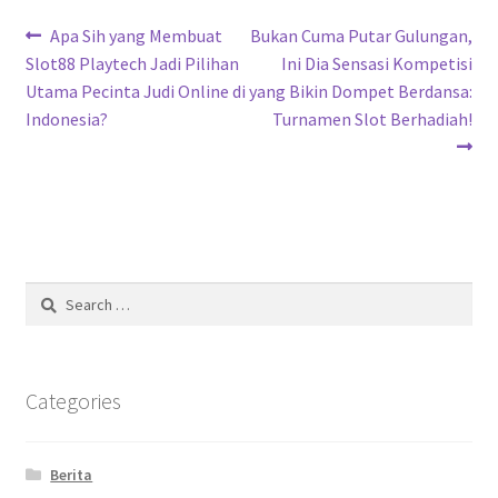
Post
Previous
Next
Apa Sih yang Membuat
Bukan Cuma Putar Gulungan,
post:
post:
Slot88 Playtech Jadi Pilihan
Ini Dia Sensasi Kompetisi
navigation
Utama Pecinta Judi Online di
yang Bikin Dompet Berdansa:
Indonesia?
Turnamen Slot Berhadiah!
Search
for:
Categories
Berita