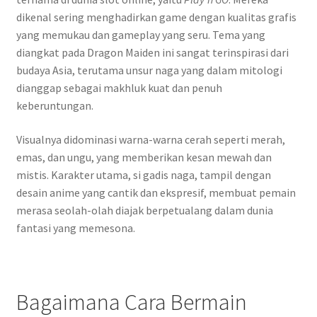
dikenal sering menghadirkan game dengan kualitas grafis
yang memukau dan gameplay yang seru. Tema yang
diangkat pada Dragon Maiden ini sangat terinspirasi dari
budaya Asia, terutama unsur naga yang dalam mitologi
dianggap sebagai makhluk kuat dan penuh
keberuntungan.
Visualnya didominasi warna-warna cerah seperti merah,
emas, dan ungu, yang memberikan kesan mewah dan
mistis. Karakter utama, si gadis naga, tampil dengan
desain anime yang cantik dan ekspresif, membuat pemain
merasa seolah-olah diajak berpetualang dalam dunia
fantasi yang memesona.
Bagaimana Cara Bermain