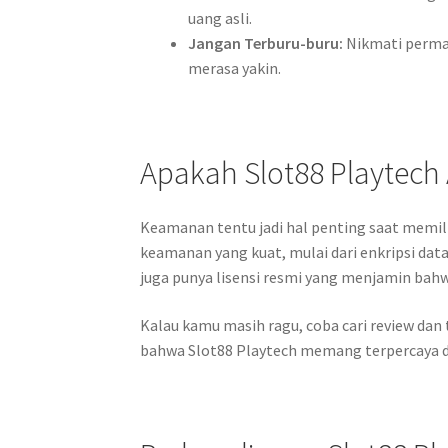
uang asli.
Jangan Terburu-buru:
Nikmati permai
merasa yakin.
Apakah Slot88 Playtech
Keamanan tentu jadi hal penting saat memili
keamanan yang kuat, mulai dari enkripsi data
juga punya lisensi resmi yang menjamin bahw
Kalau kamu masih ragu, coba cari review dan
bahwa Slot88 Playtech memang terpercaya