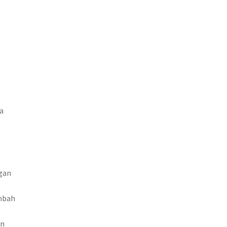
a
gan
ambah
an