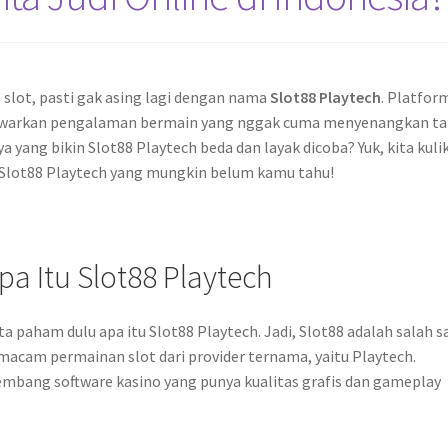
e slot, pasti gak asing lagi dengan nama
Slot88 Playtech
. Platform
enawarkan pengalaman bermain yang nggak cuma menyenangkan ta
 yang bikin Slot88 Playtech beda dan layak dicoba? Yuk, kita kuli
i Slot88 Playtech yang mungkin belum kamu tahu!
a Itu Slot88 Playtech
a paham dulu apa itu Slot88 Playtech. Jadi, Slot88 adalah salah s
 macam permainan slot dari provider ternama, yaitu Playtech.
embang software kasino yang punya kualitas grafis dan gameplay