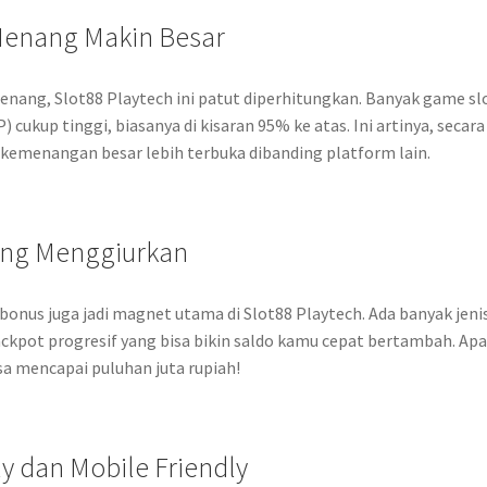
 Menang Makin Besar
nang, Slot88 Playtech ini patut diperhitungkan. Banyak game sl
 cukup tinggi, biasanya di kisaran 95% ke atas. Ini artinya, secara
kemenangan besar lebih terbuka dibanding platform lain.
yang Menggiurkan
 bonus juga jadi magnet utama di Slot88 Playtech. Ada banyak jeni
 jackpot progresif yang bisa bikin saldo kamu cepat bertambah. Apa
sa mencapai puluhan juta rupiah!
ly dan Mobile Friendly