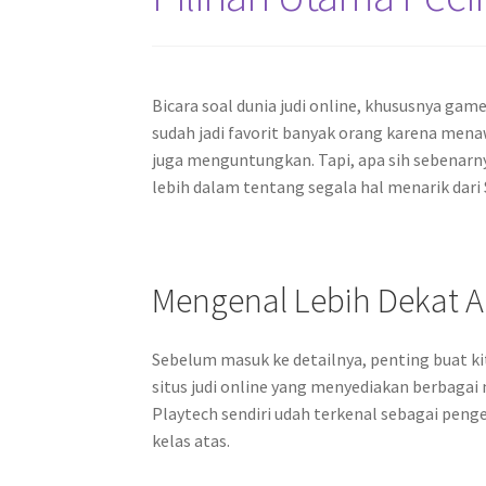
Bicara soal dunia judi online, khususnya gam
sudah jadi favorit banyak orang karena m
juga menguntungkan. Tapi, apa sih sebenarnya
lebih dalam tentang segala hal menarik dar
Mengenal Lebih Dekat Ap
Sebelum masuk ke detailnya, penting buat kit
situs judi online yang menyediakan berbagai
Playtech sendiri udah terkenal sebagai peng
kelas atas.