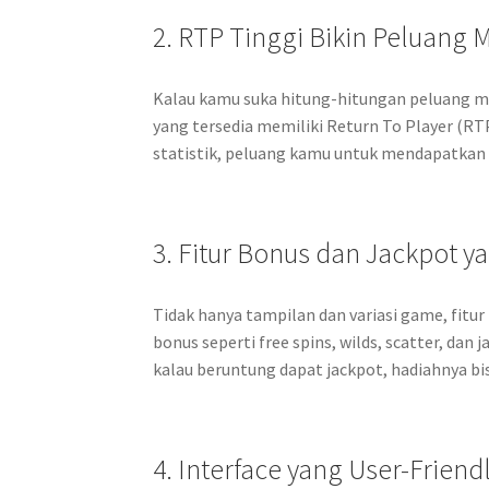
2. RTP Tinggi Bikin Peluang
Kalau kamu suka hitung-hitungan peluang me
yang tersedia memiliki Return To Player (RTP)
statistik, peluang kamu untuk mendapatkan 
3. Fitur Bonus dan Jackpot 
Tidak hanya tampilan dan variasi game, fitur
bonus seperti free spins, wilds, scatter, dan
kalau beruntung dapat jackpot, hadiahnya bi
4. Interface yang User-Friend