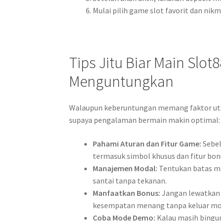
Mulai pilih game slot favorit dan nik
Tips Jitu Biar Main Slot
Menguntungkan
Walaupun keberuntungan memang faktor utam
supaya pengalaman bermain makin optimal:
Pahami Aturan dan Fitur Game:
Sebel
termasuk simbol khusus dan fitur bon
Manajemen Modal:
Tentukan batas ma
santai tanpa tekanan.
Manfaatkan Bonus:
Jangan lewatkan 
kesempatan menang tanpa keluar mo
Coba Mode Demo:
Kalau masih bingun