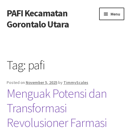
PAFI Kecamatan
Skip
Skip
Menu
to
to
Gorontalo Utara
navigation
content
Home
Hubungi Kami
Tag:
pafi
Privacy Policy
Posted on
November 5, 2025
by
TimmyScales
Tentang Kami
Menguak Potensi dan
Transformasi
Revolusioner Farmasi