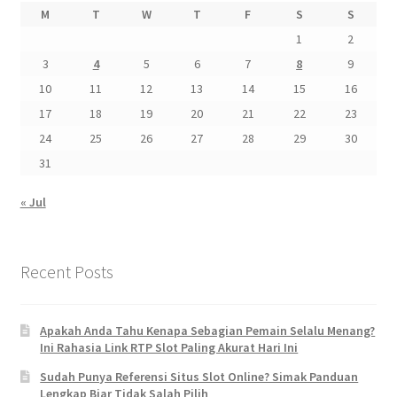
M
T
W
T
F
S
S
1
2
3
4
5
6
7
8
9
10
11
12
13
14
15
16
17
18
19
20
21
22
23
24
25
26
27
28
29
30
31
« Jul
Recent Posts
Apakah Anda Tahu Kenapa Sebagian Pemain Selalu Menang?
Ini Rahasia Link RTP Slot Paling Akurat Hari Ini
Sudah Punya Referensi Situs Slot Online? Simak Panduan
Lengkap Biar Tidak Salah Pilih