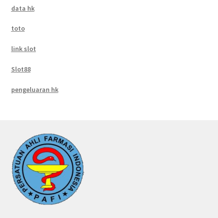
data hk
toto
link slot
Slot88
pengeluaran hk