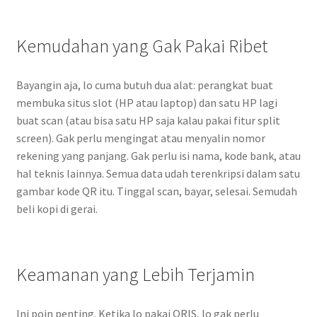
Kemudahan yang Gak Pakai Ribet
Bayangin aja, lo cuma butuh dua alat: perangkat buat
membuka situs slot (HP atau laptop) dan satu HP lagi
buat scan (atau bisa satu HP saja kalau pakai fitur split
screen). Gak perlu mengingat atau menyalin nomor
rekening yang panjang. Gak perlu isi nama, kode bank, atau
hal teknis lainnya. Semua data udah terenkripsi dalam satu
gambar kode QR itu. Tinggal scan, bayar, selesai. Semudah
beli kopi di gerai.
Keamanan yang Lebih Terjamin
Ini poin penting. Ketika lo pakai QRIS, lo gak perlu