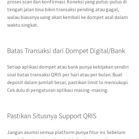
proses scan dan konfirmasi. Koneksi yang putus-putus di
tengah jalan bisa bikin transaksi pending atau gagal,
walau biasanya uang akan kembali ke dompet asal dalam
waktu singkat.
Batas Transaksi dari Dompet Digital/Bank
Setiap aplikasi dompet atau bank punya kebijakan sendiri
soal batas transaksi QRIS per hari atau per bulan. Buat
deposit dalam jumlah besar, pastikan limit lo mencukupi.
Cek dulu di pengaturan aplikasi masing-masing.
Pastikan Situsnya Support QRIS
Jangan asumsi semua platform punya fitur ini. Sebelum