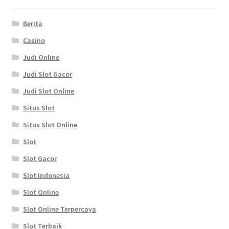
Berita
Casino
Judi Online
Judi Slot Gacor
Judi Slot Online
Situs Slot
Situs Slot Online
Slot
Slot Gacor
Slot Indonesia
Slot Online
Slot Online Terpercaya
Slot Terbaik