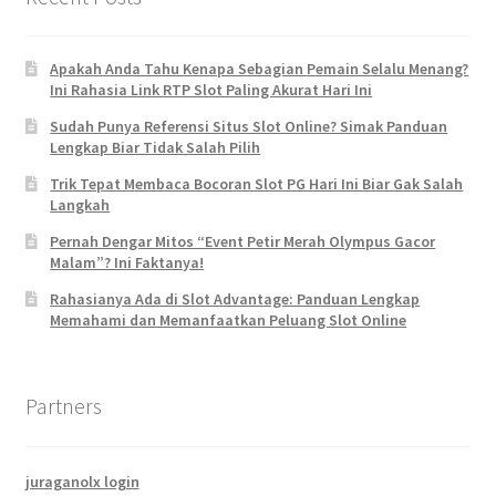
Apakah Anda Tahu Kenapa Sebagian Pemain Selalu Menang?
Ini Rahasia Link RTP Slot Paling Akurat Hari Ini
Sudah Punya Referensi Situs Slot Online? Simak Panduan
Lengkap Biar Tidak Salah Pilih
Trik Tepat Membaca Bocoran Slot PG Hari Ini Biar Gak Salah
Langkah
Pernah Dengar Mitos “Event Petir Merah Olympus Gacor
Malam”? Ini Faktanya!
Rahasianya Ada di Slot Advantage: Panduan Lengkap
Memahami dan Memanfaatkan Peluang Slot Online
Partners
juraganolx login