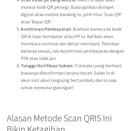
muncul kode QR persegi. Buka aplikasi dompet
digital atau mobile banking lo, pilih fitur ‘Scan QR’
atau ‘Bayar QR’.
Konfirmasi Pembayaran:
Arahkan kamera ke kode
QR di layar komputer atau HP lo. Aplikasi akan
membaca nominal dan detail merchant. Pastikan
datanya sesuai, lalu konfirmasi pembayaran dengan
PIN atau sidik jari.
Tunggu Notifikasi Sukses:
Transaksi yang berhasil
biasanya dikonfirmasi secara instan. Saldo lo di
akun slot akan langsung bertambah, dan lo siap
untuk memutar gulungan!
Alasan Metode Scan QRIS Ini
Bikin Ketagihan