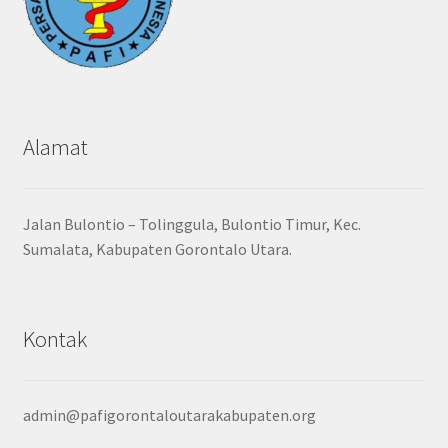
Alamat
Jalan Bulontio – Tolinggula, Bulontio Timur, Kec.
Sumalata, Kabupaten Gorontalo Utara.
Kontak
admin@pafigorontaloutarakabupaten.org