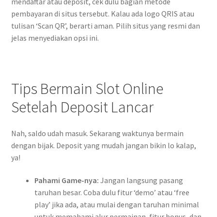
mendaftar atau deposit, cek dulu bagian metode
pembayaran di situs tersebut. Kalau ada logo QRIS atau
tulisan ‘Scan QR’, berarti aman. Pilih situs yang resmi dan
jelas menyediakan opsi ini.
Tips Bermain Slot Online
Setelah Deposit Lancar
Nah, saldo udah masuk. Sekarang waktunya bermain
dengan bijak. Deposit yang mudah jangan bikin lo kalap,
ya!
Pahami Game-nya:
Jangan langsung pasang
taruhan besar. Coba dulu fitur ‘demo’ atau ‘free
play’ jika ada, atau mulai dengan taruhan minimal
untuk memahami alur permainan, fitur bonus, dan