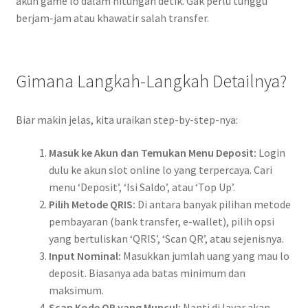
akun game lo dalam hitungan detik. Gak perlu tunggu
berjam-jam atau khawatir salah transfer.
Gimana Langkah-Langkah Detailnya?
Biar makin jelas, kita uraikan step-by-step-nya:
Masuk ke Akun dan Temukan Menu Deposit:
Login
dulu ke akun slot online lo yang terpercaya. Cari
menu ‘Deposit’, ‘Isi Saldo’, atau ‘Top Up’.
Pilih Metode QRIS:
Di antara banyak pilihan metode
pembayaran (bank transfer, e-wallet), pilih opsi
yang bertuliskan ‘QRIS’, ‘Scan QR’, atau sejenisnya.
Input Nominal:
Masukkan jumlah uang yang mau lo
deposit. Biasanya ada batas minimum dan
maksimum.
Scan Kode QR yang Muncul:
Nanti di layar akan