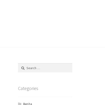
Search
for:
Categories
Berita