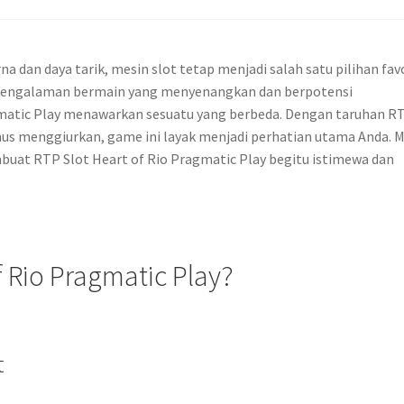
a dan daya tarik, mesin slot tetap menjadi salah satu pilihan fav
i pengalaman bermain yang menyenangkan dan berpotensi
gmatic Play menawarkan sesuatu yang berbeda. Dengan taruhan R
nus menggiurkan, game ini layak menjadi perhatian utama Anda. M
buat RTP Slot Heart of Rio Pragmatic Play begitu istimewa dan
f Rio Pragmatic Play?
t