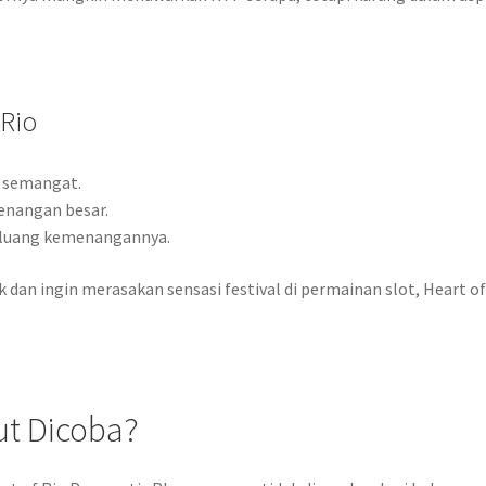
Rio
h semangat.
enangan besar.
eluang kemenangannya.
dan ingin merasakan sensasi festival di permainan slot, Heart of
ut Dicoba?