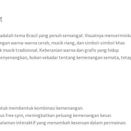
t
io adalah tema Brasil yang penuh semangat. Visualnya mencermink
 dengan warna-warna cerah, musik riang, dan simbol-simbol khas
 musik tradisional. Keberanian warna dan grafis yang hidup
enyenangkan, bukan sekadar tentang kemenangan semata, teta
 untuk membentuk kombinasi kemenangan.
nus free spin, meningkatkan peluang kemenangan besar.
alaman interaktif yang menambah keseruan dalam permainan.