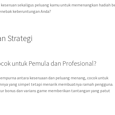
an keseruan sekaligus peluang kamu untuk memenangkan hadiah be
enebak keberuntungan Anda?
n Strategi
ocok untuk Pemula dan Profesional?
sempurna antara keseruaan dan peluang menang, cocok untuk
lannya yang simpel tetapi menarik membuatnya ramah pengguna.
tur bonus dan varians game memberikan tantangan yang patut