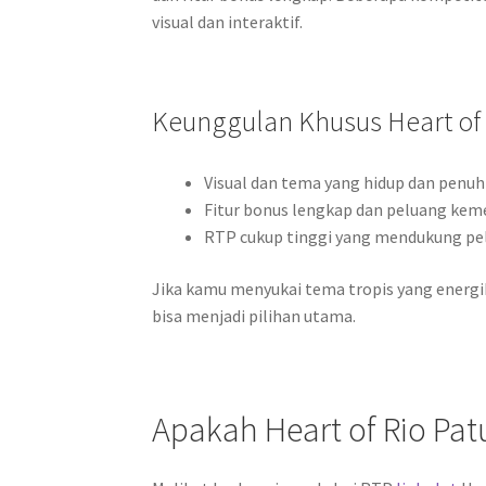
visual dan interaktif.
Keunggulan Khusus Heart of 
Visual dan tema yang hidup dan penu
Fitur bonus lengkap dan peluang kem
RTP cukup tinggi yang mendukung p
Jika kamu menyukai tema tropis yang energik 
bisa menjadi pilihan utama.
Apakah Heart of Rio Pat