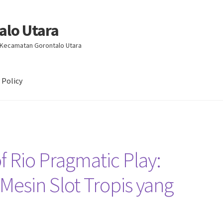
alo Utara
 Kecamatan Gorontalo Utara
 Policy
ami
f Rio Pragmatic Play:
esin Slot Tropis yang