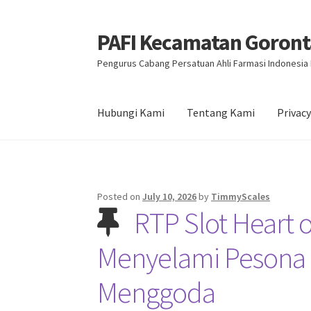
PAFI Kecamatan Goront
Skip
Skip
to
to
Pengurus Cabang Persatuan Ahli Farmasi Indonesia
navigation
content
Hubungi Kami
Tentang Kami
Privacy
Home
Hubungi Kami
Privacy Policy
Tentang K
Posted on
July 10, 2026
by
TimmyScales
RTP Slot Heart o
Menyelami Pesona M
Menggoda