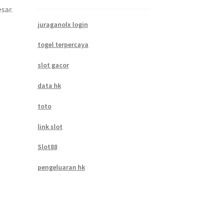
sar.
juraganolx login
togel terpercaya
slot gacor
data hk
toto
link slot
Slot88
pengeluaran hk