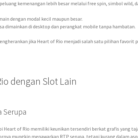
eluang kemenangan lebih besar melalui free spin, simbol wild, d
emain dengan modal kecil maupun besar.
isa dimainkan di desktop dan perangkat mobile tanpa hambatan.
gherankan jika Heart of Rio menjadi salah satu pilihan favorit 
io dengan Slot Lain
ma Serupa
pi Heart of Rio memiliki keunikan tersendiri berkat grafis yang ta
tornya mungkin menawarkan RTP serupa, tetapi kurang dalam as